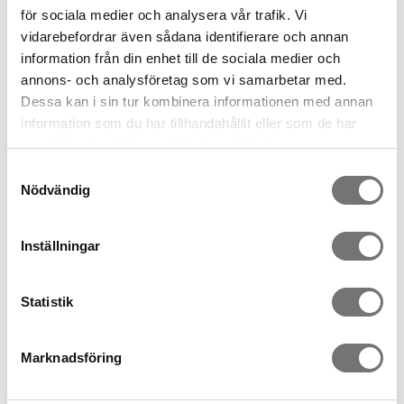
för sociala medier och analysera vår trafik. Vi
vidarebefordrar även sådana identifierare och annan
information från din enhet till de sociala medier och
annons- och analysföretag som vi samarbetar med.
Dessa kan i sin tur kombinera informationen med annan
information som du har tillhandahållit eller som de har
Pine large tray
Plateau Pine beige
samlat in när du har använt deras tjänster.
699 kr
449 kr
Samtyckesval
Nödvändig
Inställningar
Statistik
Marknadsföring