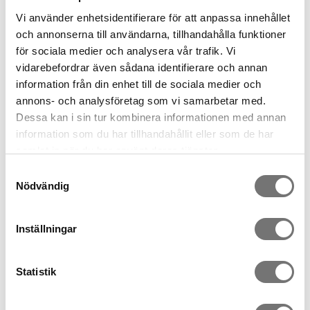
Vi använder enhetsidentifierare för att anpassa innehållet
och annonserna till användarna, tillhandahålla funktioner
för sociala medier och analysera vår trafik. Vi
vidarebefordrar även sådana identifierare och annan
information från din enhet till de sociala medier och
annons- och analysföretag som vi samarbetar med.
Dessa kan i sin tur kombinera informationen med annan
information som du har tillhandahållit eller som de har
Pine Tablett Groß
Spühltuch Pine
samlat in när du har använt deras tjänster.
699 kr
39 kr
Samtyckesval
Nödvändig
Inställningar
Statistik