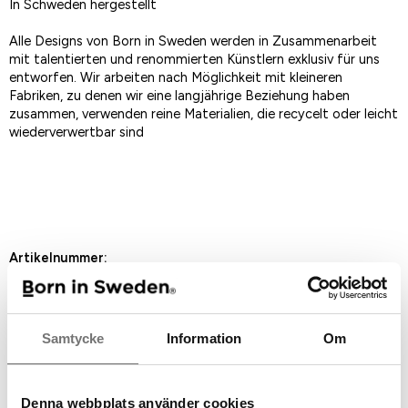
In Schweden hergestellt
Alle Designs von Born in Sweden werden in Zusammenarbeit
mit talentierten und renommierten Künstlern exklusiv für uns
entworfen. Wir arbeiten nach Möglichkeit mit kleineren
Fabriken, zu denen wir eine langjährige Beziehung haben
zusammen, verwenden reine Materialien, die recycelt oder leicht
wiederverwertbar sind
Als Favorit speichern
Artikelnummer:
7340451-7
Empfohlenes Zubehör für dieses
Samtycke
Information
Om
Produkt
Denna webbplats använder cookies