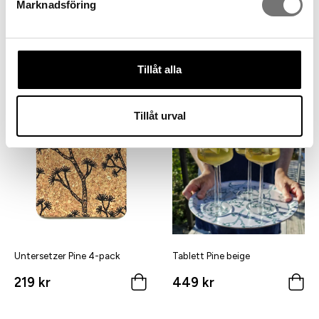
Marknadsföring
Pine Tablett grau
2-pack Tischset Pine
499 kr
349 kr
Tillåt alla
Tillåt urval
Untersetzer Pine 4-pack
Tablett Pine beige
219 kr
449 kr