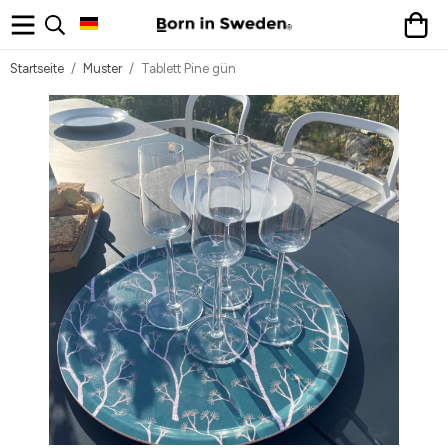
Startseite
/
Muster
/
Tablett Pine gün