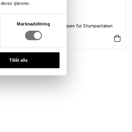
deras tjänster.
Marknadsföring
4-pack Mini Vasen für Stumpastaken
399 kr
Info
Tillåt alla