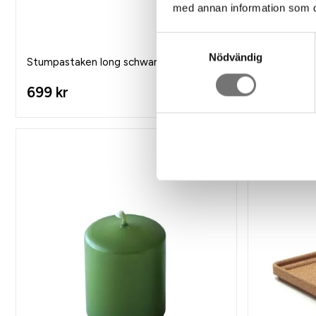
med annan information som du 
Samtyckesval
Nödvändig
Stumpastaken long schwarz
Stumpastak
699 kr
699 kr