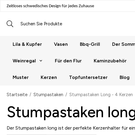
Zeitloses schwedisches Design für jedes Zuhause
Lila & Kupfer
Vasen
Bbq-Grill
Der Somme
Weinregal
Für den Flur
Kaminzubehör
Muster
Kerzen
Topfuntersetzer
Blog
Startseite
/
Stumpastaken
/
Stumpastaken Long - 4 Kerzen
Stumpastaken long
Der Stumpastaken long ist der perfekte Kerzenhalter für ei