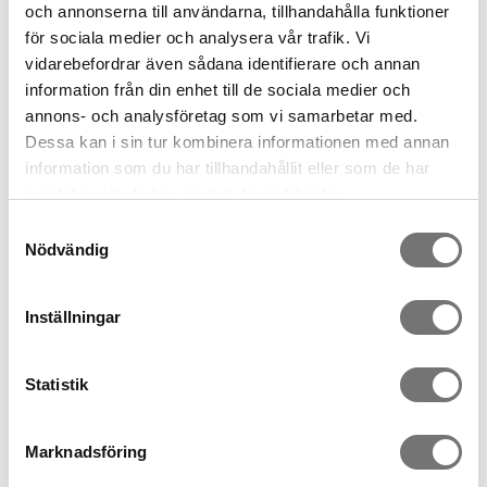
och annonserna till användarna, tillhandahålla funktioner
för sociala medier och analysera vår trafik. Vi
vidarebefordrar även sådana identifierare och annan
information från din enhet till de sociala medier och
annons- och analysföretag som vi samarbetar med.
Dessa kan i sin tur kombinera informationen med annan
information som du har tillhandahållit eller som de har
HEX Weingestell aluminium
HEX Weinregal Schwarz
samlat in när du har använt deras tjänster.
Samtyckesval
599 kr
799 kr
Nödvändig
Inställningar
Statistik
Marknadsföring