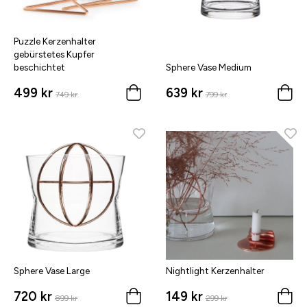
Puzzle Kerzenhalter
gebürstetes Kupfer
beschichtet
Sphere Vase Medium
499 kr
639 kr
749 kr
799 kr
Sphere Vase Large
Nightlight Kerzenhalter
720 kr
149 kr
899 kr
299 kr