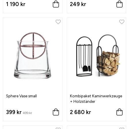
1 190 kr
249 kr
Sphere Vase small
Kombipaket Kaminwerkzeuge
+ Holzständer
399 kr
2 680 kr
499 kr