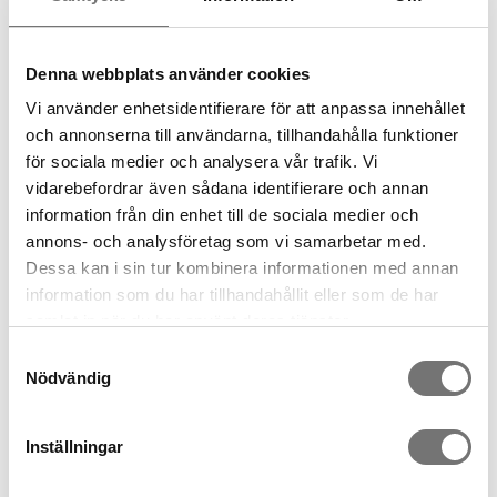
Empfohlenes Zubehör für dieses
Denna webbplats använder cookies
Produkt
Vi använder enhetsidentifierare för att anpassa innehållet
och annonserna till användarna, tillhandahålla funktioner
för sociala medier och analysera vår trafik. Vi
vidarebefordrar även sådana identifierare och annan
information från din enhet till de sociala medier och
annons- och analysföretag som vi samarbetar med.
Dessa kan i sin tur kombinera informationen med annan
information som du har tillhandahållit eller som de har
samlat in när du har använt deras tjänster.
Samtyckesval
Küchenhandtuch -
Nödvändig
"Schweden von oben"
Kissenbezug Forest
99 kr
199 kr
Inställningar