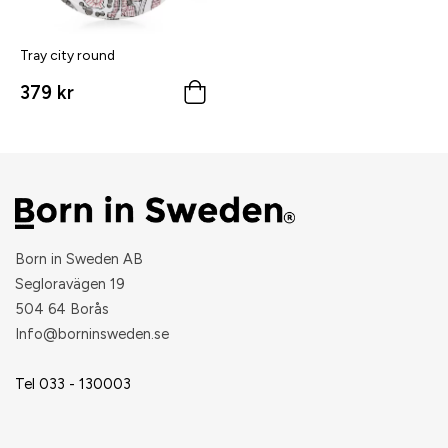
Tray city round
379 kr
Born in Sweden AB
Segloravägen 19
504 64 Borås
​Info@borninsweden.se
Tel 033 - 130003