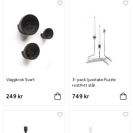
Väggkrok Svart
3- pack ljusstake Puzzle
rostfritt stål
249 kr
749 kr