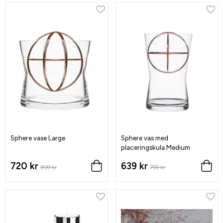
Sphere vase Large
Sphere vas med
placeringskula Medium
720 kr
639 kr
899 kr
799 kr