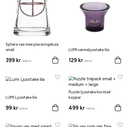
Sphere vas med placeringskula
small
LUMI värmeljusstake lila
399 kr
129 kr
499 kr
199 kr
Puzzle ljusstake borstad
LUMI Ljusstake lila
koppar
99 kr
499 kr
149 kr
749 kr