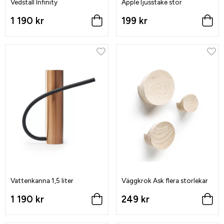
Vedställ Infinity
Apple ljusstake stor
1 190 kr
199 kr
Vattenkanna 1,5 liter
Väggkrok Ask flera storlekar
1 190 kr
249 kr