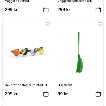
Väggkrok valnöt
Väggkrok vitlaserad ask
299 kr
299 kr
Dekorationsfåglar i tuftad ull
Flugsmälla
299 kr
99 kr