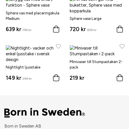
Sphere vas med placeringskula
Medium
Sphere vase Large
639 kr
720 kr
799 kr
899 kr
Minivaser till Stumpastaken 2-
Nightlight ljusstake
pack
149 kr
219 kr
299 kr
Born in Sweden AB