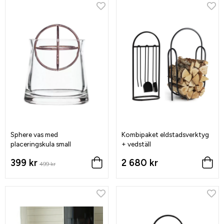
Sphere vas med
Kombipaket eldstadsverktyg
placeringskula small
+ vedställ
399 kr
2 680 kr
499 kr