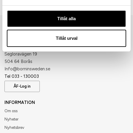
7340259
Tillåt alla
Tillåt urval
Born in Sweden AB
Segloravägen 19
504 64 Borås
​Info@borninsweden.se
Tel 033 - 130003
ÅF-Log in
INFORMATION
Om oss
Nyheter
Nyhetsbrev