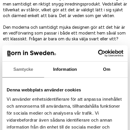
men samtidigt en riktigt snygg inredningsprodukt. Vedstället är
tillverkat av stålrör, vilket gör att det är väldigt lätt i sig självt
och därmed enkelt att bära. Det är veden som ger vikten.
Den moderna och samtidigt mjuka designen gör att det här är
en vedförvaring som passar i både ett modernt hem såväl som
ett klassiskt. Frågan är bara om du ska välja svart eller vitt?
Storlek: 19x39x75
Design: Studio: So-Lo
Kan det vara årets bästa inredningsdetalj? Vi tror det.
Samtycke
Information
Om
Spara som favorit
Denna webbplats använder cookies
Vi använder enhetsidentifierare för att anpassa innehållet
och annonserna till användarna, tillhandahålla funktioner
Artikelnummer:
för sociala medier och analysera vår trafik. Vi
7340395
vidarebefordrar även sådana identifierare och annan
information från din enhet till de sociala medier och