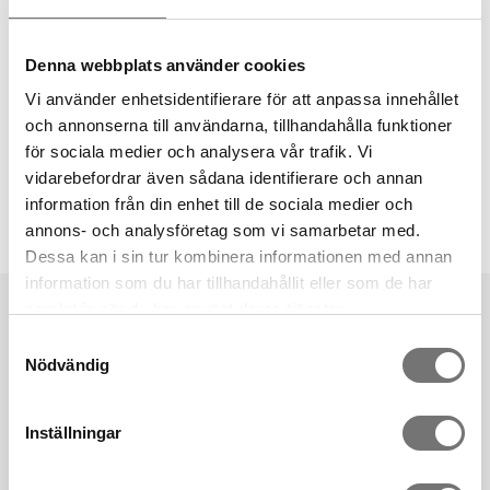
Avanmälan
Denna webbplats använder cookies
Om du vill avanmäla dig från vårt nyhetsbrev, skriv in din e-
Vi använder enhetsidentifierare för att anpassa innehållet
postadress och klicka på knappen nedan.
och annonserna till användarna, tillhandahålla funktioner
E-postadress:
för sociala medier och analysera vår trafik. Vi
vidarebefordrar även sådana identifierare och annan
information från din enhet till de sociala medier och
annons- och analysföretag som vi samarbetar med.
Dessa kan i sin tur kombinera informationen med annan
information som du har tillhandahållit eller som de har
samlat in när du har använt deras tjänster.
Samtyckesval
Nödvändig
Born in Sweden AB
Segloravägen 19
Inställningar
504 64 Borås
​Info@borninsweden.se