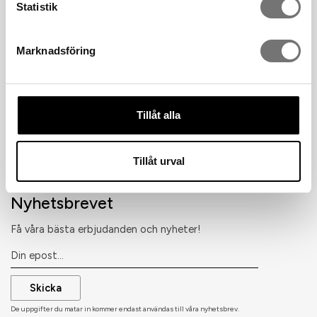
Tel 033 - 130003
Statistik
ÅF-Log in
Marknadsföring
INFORMATION
Om oss
Nyheter
Tillåt alla
Nyhetsbrev
Avtalskund
Tillåt urval
Om cookies
Nyhetsbrevet
Få våra bästa erbjudanden och nyheter!
Skicka
De uppgifter du matar in kommer endast användas till våra nyhetsbrev.