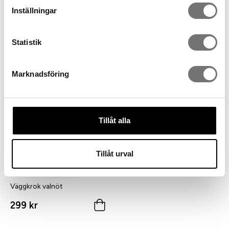
Inställningar
Statistik
Väggkrok Ask flera storlekar
Väggkrok vitlaserad ask
249 kr
299 kr
Marknadsföring
Tillåt alla
Tillåt urval
Väggkrok valnöt
299 kr