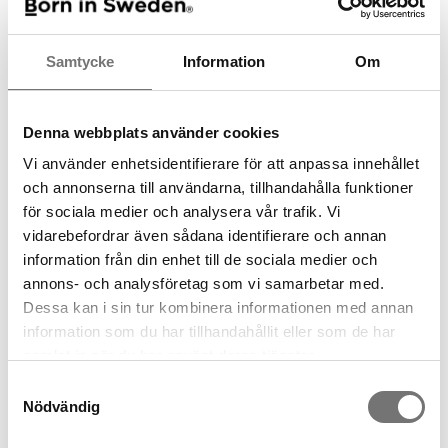
Spara som favorit
Samtycke
Information
Om
Artikelnummer:
7340221
Denna webbplats använder cookies
Rekommenderade tillbehör till
Vi använder enhetsidentifierare för att anpassa innehållet
och annonserna till användarna, tillhandahålla funktioner
denna produkt
för sociala medier och analysera vår trafik. Vi
vidarebefordrar även sådana identifierare och annan
information från din enhet till de sociala medier och
annons- och analysföretag som vi samarbetar med.
Dessa kan i sin tur kombinera informationen med annan
information som du har tillhandahållit eller som de har
samlat in när du har använt deras tjänster.
Samtyckesval
Nödvändig