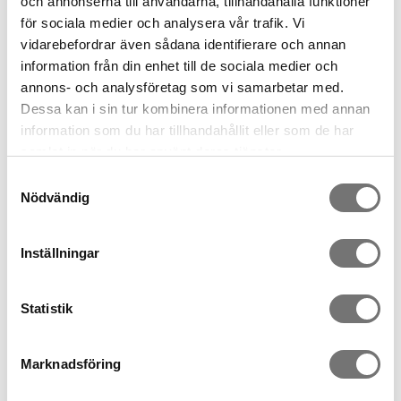
199 kr
1 099 kr
och annonserna till användarna, tillhandahålla funktioner
för sociala medier och analysera vår trafik. Vi
vidarebefordrar även sådana identifierare och annan
information från din enhet till de sociala medier och
annons- och analysföretag som vi samarbetar med.
Dessa kan i sin tur kombinera informationen med annan
information som du har tillhandahållit eller som de har
samlat in när du har använt deras tjänster.
Samtyckesval
Nödvändig
Stumpastaken small
Stumpastaken long
Inställningar
749 kr
699 kr
Statistik
Marknadsföring