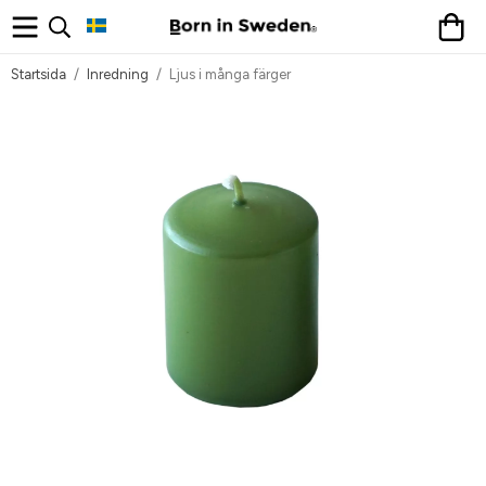
Startsida
/
Inredning
/
Ljus i många färger