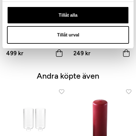
Tillåt alla
Tillåt urval
Stumpastaken Fyran ljusstake
rå aluminium
Stumpastaken Ettan
499 kr
249 kr
Andra köpte även