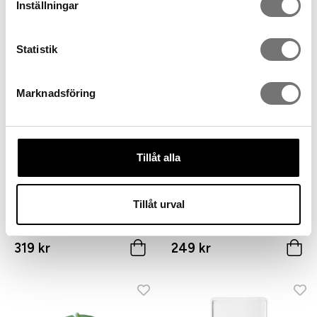
Inställningar
Apple ljusstake mini 2-p
Stumpastaken
199 kr
399 kr
Statistik
Marknadsföring
Tillåt alla
Tillåt urval
Galler för varmhållning till
Korkskål small
stumpastaken small
319 kr
249 kr