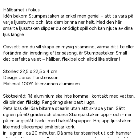
Hållbarhet i fokus
Idén bakom Stumpastaken är enkel men genial – att ta vara på
varje ljusstump och låta dem brinna ner helt. Med den här
smarta ljusstaken slipper du onödigt spill och kan njuta av dina
ljus längre.
Oavsett om du vill skapa en mysig stämning, värma ditt te eller
förändra din inredning efter säsong, är Stumpastaken Small
det perfekta valet – hållbar, flexibel och alltid lika stilren!
Storlek: 22,5 x 22,5 x 4 cm
Design: Jonas Torstensson
Material: 100% återvunnen aluminium
Skötselråd: Rå aluminium ska inte komma i kontakt med vatten,
då blir den fläckig. Rengöring sker bäst i ugn.
Peta loss de lösa bitarna stearin utan att skrapa ytan. Sätt
ugnen på 60 graderoch placera Stumpastaken upp - och - ner
på en ungsplåt täckt med bakplåtspapper. Höj upp ljusstaken
lite med tillexempel små bitar kork.
in i ugnen i ca 20 minuter. Då smälter stearinet ut och hamnar