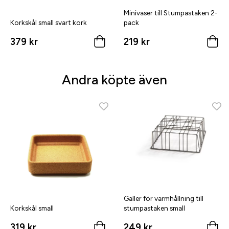
Minivaser till Stumpastaken 2-
Korkskål small svart kork
pack
379 kr
219 kr
Andra köpte även
Galler för varmhållning till
Korkskål small
stumpastaken small
319 kr
249 kr