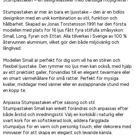
Stumpastaken – en designklassiker med oändliga möjligheter!
Stumpastaken är mer än bara en ljusstake – den är en tidlös
designikon med en unik kombination av stil, funktion och
hållbarhet. Skapad av Jonas Torstensson 1991 har den första
modellen med plats för 16 ljus fått fyra stilfulla småsyskon:
Small, Long, Fyran och Ettan. Alla tillverkas i Sverige av 100 %
återvunnen aluminium, vilket gör den både miljövänlig och
långlivad.
Modellen Small är perfekt för dig som vill ha en stilren och
flexibel ljusstake. Den rymmer nio ljus men kan också, med hjälp
av ett praktiskt galler, förvandlas till en elegant tevärmare eller
en smart värmehållare för små rätter. Perfekt för mysiga
kvällar, middagar med vänner eller en avslappnande stund med
en kopp te.
Anpassa Stumpastaken efter säsong och stil
Stumpastaken Small kan enkelt förändras och anpassas efter
både årstid och inredningsstil. Välj en korkskål i naturlig eller
svart kork för en sofistikerad look, addera färgglada
stumpaljus för en varm och personlig touch, eller dekorera med
minivaser för att skapa en elegant och levande känsla.