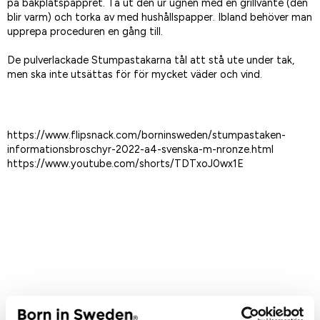
på bakplåtspappret. Ta ut den ur ugnen med en grillvante (den
blir varm) och torka av med hushållspapper. Ibland behöver man
upprepa proceduren en gång till.
De pulverlackade Stumpastakarna tål att stå ute under tak,
men ska inte utsättas för för mycket väder och vind.
https://www.flipsnack.com/borninsweden/stumpastaken-
informationsbroschyr-2022-a4-svenska-m-nronze.html
https://www.youtube.com/shorts/TDTxoJ0wx1E