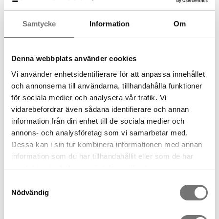
Spara som favorit
Samtycke
Information
Om
Artikelnummer:
7340170
Denna webbplats använder cookies
Vi använder enhetsidentifierare för att anpassa innehållet
Rekommenderade tillbehör till
och annonserna till användarna, tillhandahålla funktioner
denna produkt
för sociala medier och analysera vår trafik. Vi
vidarebefordrar även sådana identifierare och annan
information från din enhet till de sociala medier och
annons- och analysföretag som vi samarbetar med.
Dessa kan i sin tur kombinera informationen med annan
information som du har tillhandahållit eller som de har
samlat in när du har använt deras tjänster.
Samtyckesval
Nödvändig
4-pack Mini vaser till