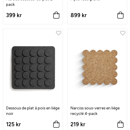
pack
399 kr
899 kr
Dessous de plat à pois en liège
Narciss sous-verres en liège
noir
recyclé 4-pack
125 kr
219 kr