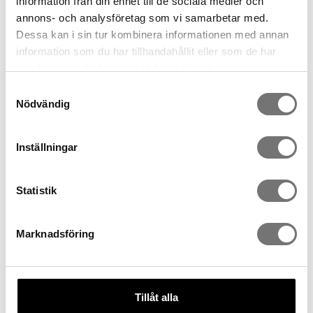
information från din enhet till de sociala medier och
annons- och analysföretag som vi samarbetar med.
Dessa kan i sin tur kombinera informationen med annan
information som du har tillhandahållit eller som de har
samlat in när du har använt deras tjänster.
Samtyckesval
Nödvändig
Inställningar
Statistik
Sous-de-verre Charcoal 4-
Sous-de-verre Candy 4-pack
pack
Marknadsföring
119 kr
119 kr
Tillåt alla