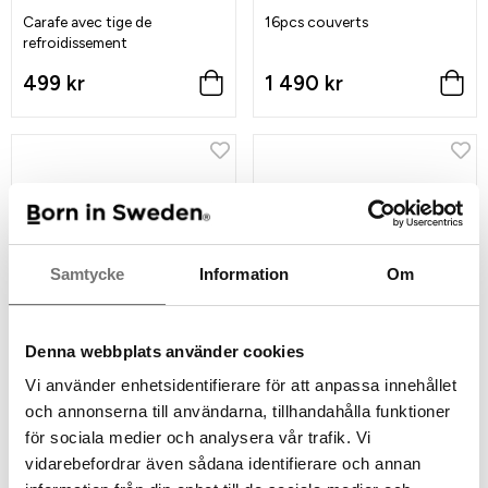
Carafe avec tige de
16pcs couverts
refroidissement
499 kr
1 490 kr
Samtycke
Information
Om
Denna webbplats använder cookies
Vi använder enhetsidentifierare för att anpassa innehållet
och annonserna till användarna, tillhandahålla funktioner
Couverts à salade / de service
Sous-verre Glimra 4-pack
för sociala medier och analysera vår trafik. Vi
vidarebefordrar även sådana identifierare och annan
399 kr
219 kr