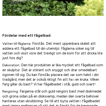
Fördelar med ett fågelbad:
: Förstås. Det mest uppenbara skälet att
Vatten till fåglarna
addera ett fågelbad till din utemiljö. Fåglarna söker sig till
vatten och visst vore det trevligt om de kom för att dricka lite
just hos dig?
: Den här produkten är lika mycket ett fågelbad som
Dekoration
en skulptur. Det är stilrent och snyggt och drar omedelbart
ögonen till sig. Du kan förstås placera det var som helst i din
trädgård, men det är också riktigt fin att ha i en kruka. Vilken
färg gillar du bäst? Vi har fågelbadet i stål, guld och svart!
Färgerna stål och guld rengörs bäst med diskmedel
Rengöring:
och gröna sidan på en disksvamp, medan den svarta behöver
hanteras utan skrubbning. Se till att byta vatten i fågelbadet
med jämna mellanrum så att det är färskt för de bevingade