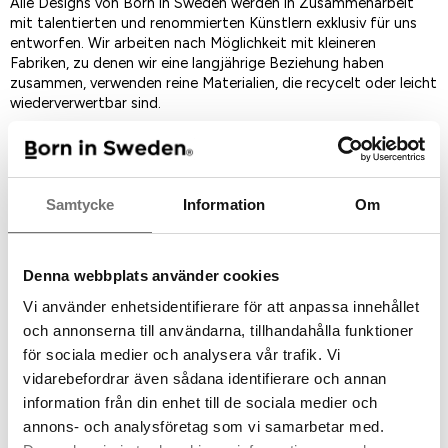
Alle Designs von Born in Sweden werden in Zusammenarbeit
mit talentierten und renommierten Künstlern exklusiv für uns
entworfen. Wir arbeiten nach Möglichkeit mit kleineren
Fabriken, zu denen wir eine langjährige Beziehung haben
zusammen, verwenden reine Materialien, die recycelt oder leicht
wiederverwertbar sind.
Als Favorit speichern
Samtycke
Information
Om
Artikelnummer:
7340221
Denna webbplats använder cookies
Vi använder enhetsidentifierare för att anpassa innehållet
Empfohlenes Zubehör für dieses
och annonserna till användarna, tillhandahålla funktioner
Produkt
för sociala medier och analysera vår trafik. Vi
vidarebefordrar även sådana identifierare och annan
information från din enhet till de sociala medier och
annons- och analysföretag som vi samarbetar med.