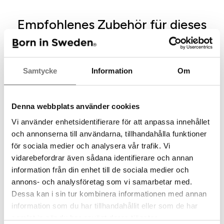
Empfohlenes Zubehör für dieses
Produkt
Samtycke
Information
Om
Denna webbplats använder cookies
Vi använder enhetsidentifierare för att anpassa innehållet
och annonserna till användarna, tillhandahålla funktioner
för sociala medier och analysera vår trafik. Vi
vidarebefordrar även sådana identifierare och annan
Küchenhandtuch -
information från din enhet till de sociala medier och
"Schweden von oben"
Kissenbezug Forest
annons- och analysföretag som vi samarbetar med.
Dessa kan i sin tur kombinera informationen med annan
99 kr
199 kr
information som du har tillhandahållit eller som de har
samlat in när du har använt deras tjänster.