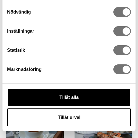
Samtyckesval
Nödvändig
Inställningar
Statistik
Kissenbezug City
Kissenbezug Countryside
Marknadsföring
199 kr
199 kr
Tillåt alla
Tillåt urval