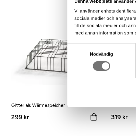
Denna webbplats använder 
Vi använder enhetsidentifierar
sociala medier och analysera 
till de sociala medier och a
med annan information som du 
Samtyckesval
Nödvändig
Gitter als Wärmespeicher
Korkschale 
299 kr
319 kr