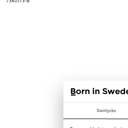
7340173-B
Samtycke
E