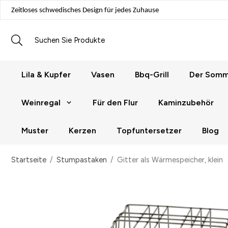
Zeitloses schwedisches Design für jedes Zuhause
Lila & Kupfer
Vasen
Bbq-Grill
Der Somme
Weinregal
Für den Flur
Kaminzubehör
Muster
Kerzen
Topfuntersetzer
Blog
Startseite
/
Stumpastaken
/
Gitter als Wärmespeicher, klein