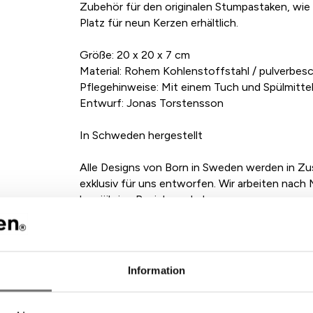
Zubehör für den originalen Stumpastaken, wie 
Platz für neun Kerzen erhältlich.
Größe: 20 x 20 x 7 cm
Material: Rohem Kohlenstoffstahl / pulverbes
Pflegehinweise: Mit einem Tuch und Spülmitte
Entwurf: Jonas Torstensson
In Schweden hergestellt
Alle Designs von Born in Sweden werden in Zu
exklusiv für uns entworfen. Wir arbeiten nach M
langjährige Beziehung haben zusammen, verwend
wiederverwertbar sind.
Information
mpfohlenes Zubehör für dieses Produ