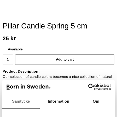
Pillar Candle Spring 5 cm
25 kr
Available
Add to cart
Product Description:
Our selection of candle colors becomes a nice collection of natural
earth tones as well as perky seasonal colors. The candles are
made of RAL-certified paraffin and are hand dipped in Sweden,
which gives them the feeling no machine can ever create.
The diameter of the candles is 4 cm and we have them in two
Samtycke
Information
Om
heights, 5 and 11 cm.
Burning hours 5 cm - 7 hours, and for 11 cm - 15 hours.