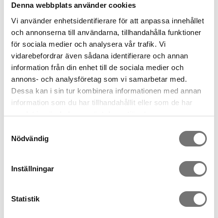
Mix a few of your favourite colors for a lovely table setting or a cozy
Denna webbplats använder cookies
corner.
Vi använder enhetsidentifierare för att anpassa innehållet
och annonserna till användarna, tillhandahålla funktioner
för sociala medier och analysera vår trafik. Vi
Add to Favorites
vidarebefordrar även sådana identifierare och annan
information från din enhet till de sociala medier och
annons- och analysföretag som vi samarbetar med.
Item ID:
7340410-11B
Dessa kan i sin tur kombinera informationen med annan
information som du har tillhandahållit eller som de har
samlat in när du har använt deras tjänster.
Others bought
Samtyckesval
Nödvändig
Candle Spring 11 cm
Candle snow 11 cm
Inställningar
49 kr
49 kr
Statistik