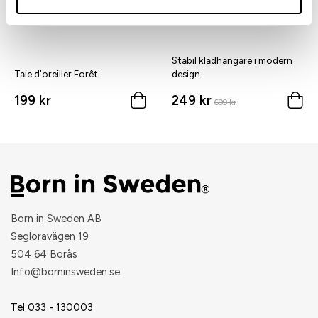
Stabil klädhängare i modern
Taie d'oreiller Forêt
design
199 kr
249 kr
699 kr
Born in Sweden AB
Segloravägen 19
504 64 Borås
​Info@borninsweden.se
Tel 033 - 130003