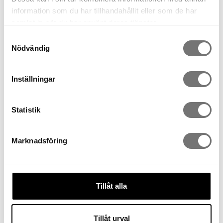
information som du har tillhandahållit eller som de har
samlat in när du har använt deras tjänster.
Samtyckesval
Nödvändig
Inställningar
Statistik
Plateau Archipelago carré
Plateau City rond
379 kr
379 kr
Marknadsföring
Tillåt alla
Tillåt urval