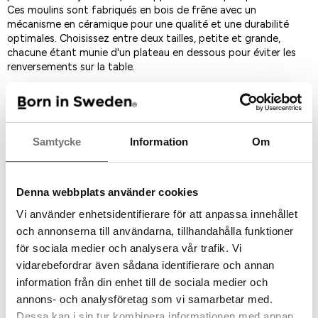
Ces moulins sont fabriqués en bois de frêne avec un
mécanisme en céramique pour une qualité et une durabilité
optimales. Choisissez entre deux tailles, petite et grande,
chacune étant munie d'un plateau en dessous pour éviter les
renversements sur la table.
Design: Studio So-Lo
Grand: H: 18 cm, diam: 5 cm
Petit: H: 12 cm, diam 5 cm
Material: ashwood and a ceramic grinder
Samtycke
Information
Om
Caretaking: wipe with a damp cloth with some mild detergent.
Denna webbplats använder cookies
Add to Favorites
Vi använder enhetsidentifierare för att anpassa innehållet
och annonserna till användarna, tillhandahålla funktioner
för sociala medier och analysera vår trafik. Vi
Item ID:
7340397
vidarebefordrar även sådana identifierare och annan
information från din enhet till de sociala medier och
annons- och analysföretag som vi samarbetar med.
D'autres ont acheté
Dessa kan i sin tur kombinera informationen med annan