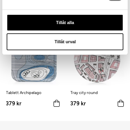
Stabil klädhängare i modern
Kissenbezug Forest
design
199 kr
249 kr
699 kr
Tillåt alla
Tillåt urval
Tablett Archipelago
Tray city round
379 kr
379 kr