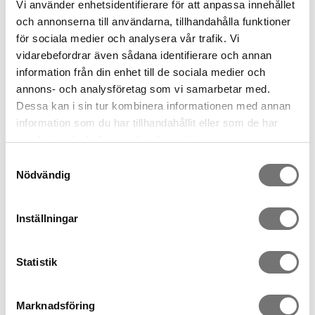
Vi använder enhetsidentifierare för att anpassa innehållet
och annonserna till användarna, tillhandahålla funktioner
Als Favorit speichern
för sociala medier och analysera vår trafik. Vi
vidarebefordrar även sådana identifierare och annan
information från din enhet till de sociala medier och
Artikelnummer:
annons- och analysföretag som vi samarbetar med.
7340397
Dessa kan i sin tur kombinera informationen med annan
information som du har tillhandahållit eller som de har
Andere haben auch gekauft
samlat in när du har använt deras tjänster.
Samtyckesval
Nödvändig
Inställningar
Statistik
Marknadsföring