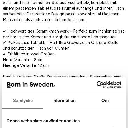
Salz- und Pfeffermühlen-Set aus Eschenholz, komplett mit
einem passenden Tablett, das Krümel auffängt und Ihren Tisch
sauber hält. Das zeitlose Design passt sowohl zu alltäglichen
Mahlzeiten als auch zu festlichen Anlässen.
✔ Hochwertiges Keramikmahlwerk – Perfekt zum Mahlen selbst
der härtesten Körner und sorgt für eine lange Lebensdauer.
✔ Praktisches Tablett – Hält Ihre Gewürze an Ort und Stelle
und schützt den Tisch vor Krümeln.
✔ Erhältlich in zwei Größen:
Hohe Variante: 18 cm
Niedrige Variante: 12 cm
Egal für welche Größe Sie sich entscheiden – Sie erhalten eine
stilvolle, funktionale und langlebige Gewürzmühle, die das
Kochen noch angenehmer macht!
Entwurf: : Studio So-Lo
Samtycke
Information
Om
Größe Hoch: H 18 cm, durchmesser 5 cm
Größe Niedrig: H 18 cm, durchmesser 5 cm
Material: Esche mit Keramischer Mahlverk
Denna webbplats använder cookies
Pflegehinweise: Bei Bedarf abwischen.