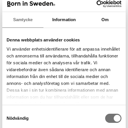
Spara som favorit
Samtycke
Information
Om
Artikelnummer:
7340411-05B
Denna webbplats använder cookies
Vi använder enhetsidentifierare för att anpassa innehållet
Andra köpte även
och annonserna till användarna, tillhandahålla funktioner
för sociala medier och analysera vår trafik. Vi
vidarebefordrar även sådana identifierare och annan
information från din enhet till de sociala medier och
annons- och analysföretag som vi samarbetar med.
Dessa kan i sin tur kombinera informationen med annan
information som du har tillhandahållit eller som de har
samlat in när du har använt deras tjänster.
Samtyckesval
Nödvändig
Stumpaljus Sand 5 cm
Ljus Mud 11 cm