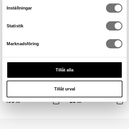
Inställningar
25 kr
49 kr
Statistik
Marknadsföring
Tillåt alla
Adventspaket med fyra vita
Tillåt urval
ljus
Stumpaljus Mud 5 cm
196 kr
25 kr