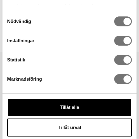
samlat in när du har använt deras tjänster.
Spara som favorit
Samtyckesval
Nödvändig
Artikelnummer:
7340410-06B
Inställningar
Statistik
Marknadsföring
Born in Sweden AB
Segloravägen 19
504 64 Borås
Tillåt alla
​Info@borninsweden.se
Tel 033 - 130003
ÅF-Log in
Tillåt urval