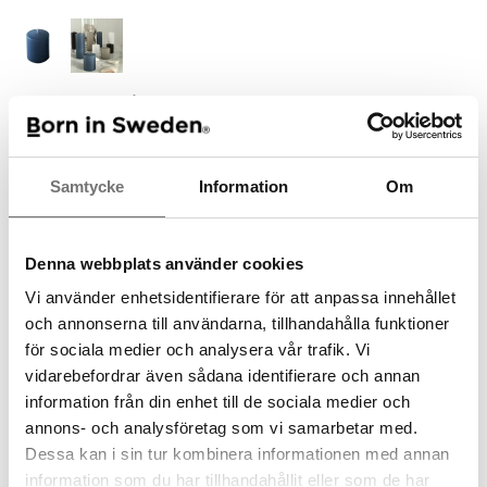
Stumpaljus Harbour 5 cm
25 kr
Samtycke
Information
Om
Finns i lager för omgående leverans
Lägg i varukorgen
Denna webbplats använder cookies
Produktbeskrivning:
Vi använder enhetsidentifierare för att anpassa innehållet
De här fina ljusen passar perfekt till Stumpastaken eller till alla
och annonserna till användarna, tillhandahålla funktioner
andra värmeljusstakar. Ljusen är tillverkade av RAL certifierad
för sociala medier och analysera vår trafik. Vi
paraffin och handstöpta i Sverige vilket ger en känsla som
vidarebefordrar även sådana identifierare och annan
ingen maskin kan åstadkomma.
information från din enhet till de sociala medier och
Diametern är 4 cm och brinntiden för 5 cm är 7 timmar och för
11 cm ljusen 15 timmar.
annons- och analysföretag som vi samarbetar med.
Blanda dina favoritfärger och skapa stämning med fina ljus.
Dessa kan i sin tur kombinera informationen med annan
information som du har tillhandahållit eller som de har