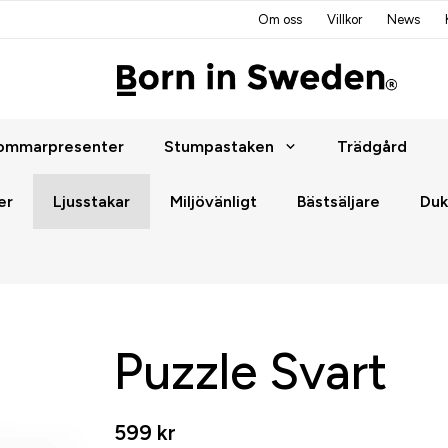
Om oss
Villkor
News
ommarpresenter
Stumpastaken
Trädgård
er
Ljusstakar
Miljövänligt
Bästsäljare
Duk
Puzzle Svart
599 kr