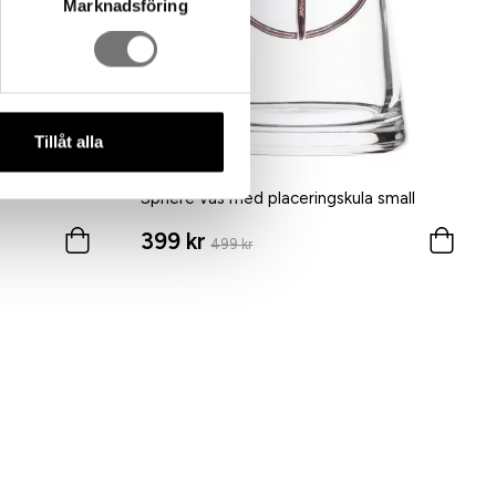
Marknadsföring
Tillåt alla
Sphere vas med placeringskula small
399 kr
499 kr