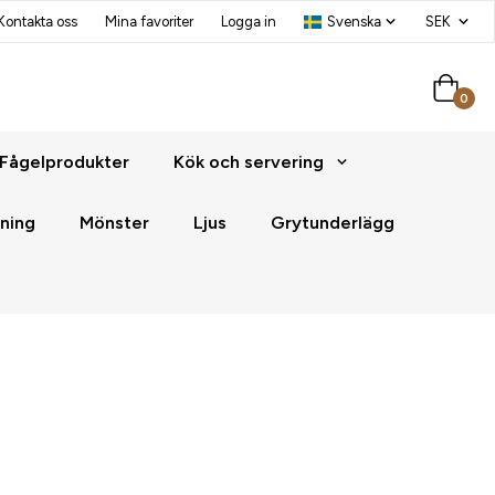
Kontakta oss
Mina favoriter
Logga in
0
Fågelprodukter
Kök och servering
ning
Mönster
Ljus
Grytunderlägg