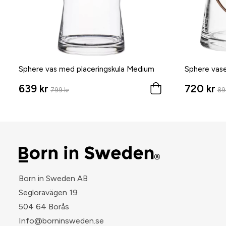
Sphere vas med placeringskula Medium
Sphere vas
639 kr
720 kr
799 kr
89
Born in Sweden AB
Segloravägen 19
504 64 Borås
​Info@borninsweden.se