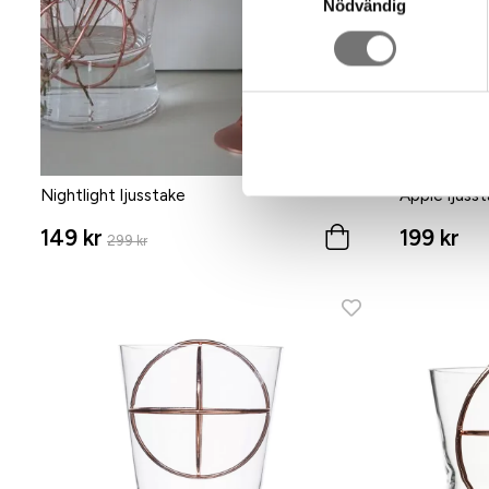
Nödvändig
Nightlight ljusstake
Apple ljusst
149 kr
199 kr
299 kr