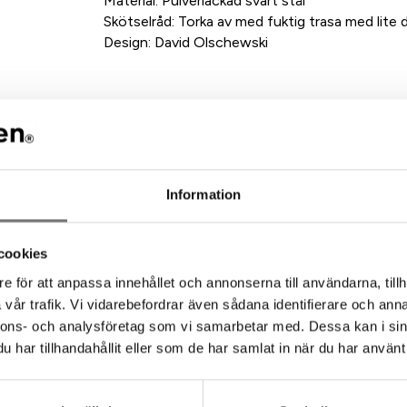
Material: Pulverlackad svart stål
Skötselråd: Torka av med fuktig trasa med lite 
Design: David Olschewski
Alla Born in Swedens designs är framtagna en
designers. Vi använder oss av små fabriker som
är återvunna, eller enkelt kan återvinnas.
Information
ommenderade tillbehör till denna pro
cookies
e för att anpassa innehållet och annonserna till användarna, tillh
vår trafik. Vi vidarebefordrar även sådana identifierare och anna
nnons- och analysföretag som vi samarbetar med. Dessa kan i sin
har tillhandahållit eller som de har samlat in när du har använt 