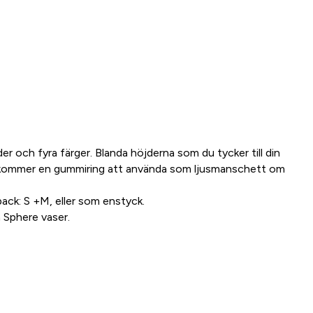
der och fyra färger. Blanda höjderna som du tycker till din
ake kommer en gummiring att använda som ljusmanschett om
ck: S +M, eller som enstyck.
a Sphere vaser.