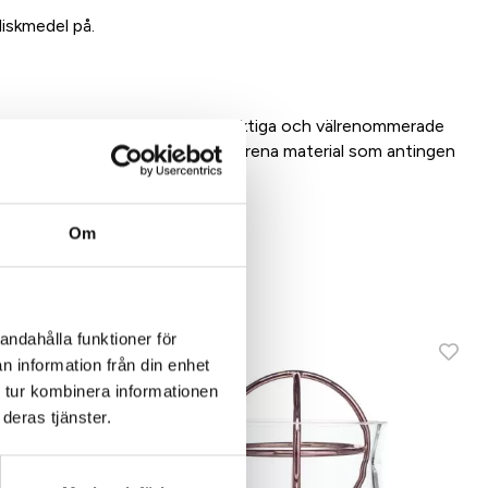
diskmedel på.
bart för oss i samarbete med duktiga och välrenommerade
 vi har en lång relation med och rena material som antingen
Om
dukt
andahålla funktioner för
n information från din enhet
 tur kombinera informationen
deras tjänster.