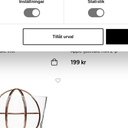
Inställningar
Statistik
Tillåt urval
ake stor
Apple ljusstake mini 2-p
199 kr