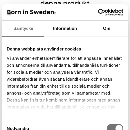
denna produkt
Samtycke
Information
Om
Denna webbplats använder cookies
Vi använder enhetsidentifierare för att anpassa innehållet
och annonserna till användarna, tillhandahålla funktioner
för sociala medier och analysera vår trafik. Vi
Fågelmatare till fönstret
Nam Nam fågelmatare
vidarebefordrar även sådana identifierare och annan
249 kr
information från din enhet till de sociala medier och
1 290 kr
annons- och analysföretag som vi samarbetar med.
Dessa kan i sin tur kombinera informationen med annan
information som du har tillhandahållit eller som de har
samlat in när du har använt deras tjänster.
Samtyckesval
Nödvändig