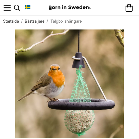
Startsida
/
Bästsäljare
/
Talgbollshängare