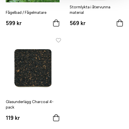
Stormlykta i återvunna
Fågelbad / Fågelmatare
material
599 kr
569 kr
Glasunderlägg Charcoal 4-
pack
119 kr