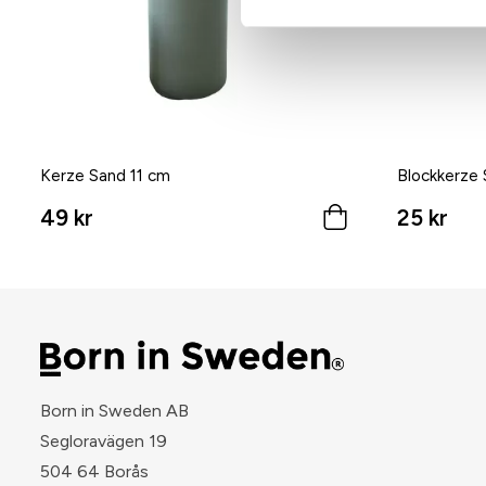
Kerze Sand 11 cm
Blockkerze
49 kr
25 kr
Born in Sweden AB
Segloravägen 19
504 64 Borås