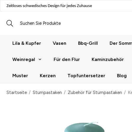
Zeitloses schwedisches Design für jedes Zuhause
Lila & Kupfer
Vasen
Bbq-Grill
Der Somme
Weinregal
Für den Flur
Kaminzubehör
Muster
Kerzen
Topfuntersetzer
Blog
Startseite
/
Stumpastaken
/
Zubehör für Stumpastaken
/
Ke