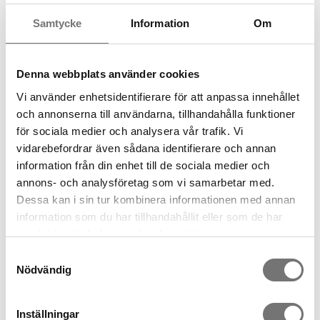
Material: 18/8 Stainless stell/ 13/0 knife
Skötselråd: Diskas i diskmaskin, kniven bör torkas av.
Samtycke
Information
Om
Design: Pascal Charmolu
Denna webbplats använder cookies
Alla Born in Swedens designs är framtagna enbart för oss i
samarbete med duktiga och välrenommerade designers. Vi
Vi använder enhetsidentifierare för att anpassa innehållet
använder oss av små fabriker som vi har en lång relation med
och annonserna till användarna, tillhandahålla funktioner
och rena material som antingen är återvunna, eller enkelt kan
för sociala medier och analysera vår trafik. Vi
återvinnas.
vidarebefordrar även sådana identifierare och annan
information från din enhet till de sociala medier och
Spara som favorit
annons- och analysföretag som vi samarbetar med.
Dessa kan i sin tur kombinera informationen med annan
information som du har tillhandahållit eller som de har
Artikelnummer:
samlat in när du har använt deras tjänster.
7340108
Samtyckesval
Nödvändig
Rekommenderade tillbehör till
denna produkt
Inställningar