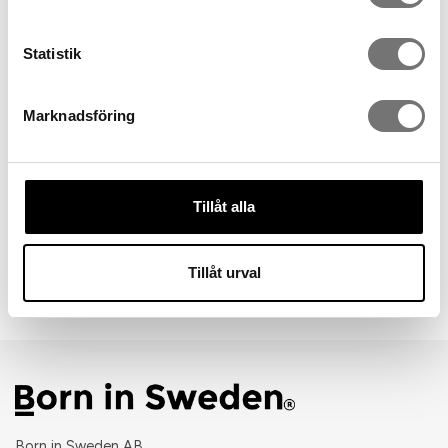
Statistik
Marknadsföring
Tillåt alla
Sallads / serveringsbestick
Bordsunderlägg dubbelsidigt
Tillåt urval
399 kr
129 kr
Born in Sweden AB