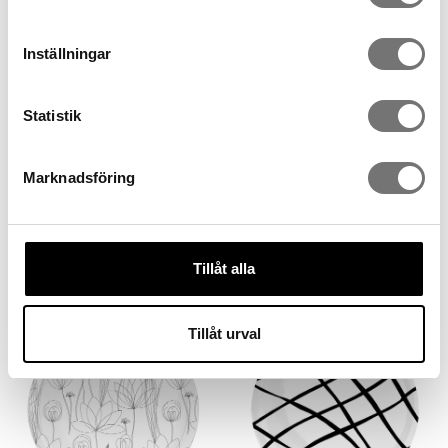
Inställningar
Statistik
Marknadsföring
Bricka med minimalistiskt
Bricka cross thin red
mönster Line grey
599 kr
599 kr
Tillåt alla
Tillåt urval