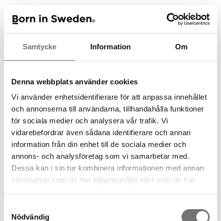
Rekommenderade tillbehör till
denna produkt
Samtycke
Information
Om
Denna webbplats använder cookies
Vi använder enhetsidentifierare för att anpassa innehållet
och annonserna till användarna, tillhandahålla funktioner
för sociala medier och analysera vår trafik. Vi
vidarebefordrar även sådana identifierare och annan
information från din enhet till de sociala medier och
annons- och analysföretag som vi samarbetar med.
Dessa kan i sin tur kombinera informationen med annan
Grafisk bricka i svart vitt
mönster: Line black
Bricka cross thin grey
information som du har tillhandahållit eller som de har
samlat in när du har använt deras tjänster.
599 kr
599 kr
Samtyckesval
Nödvändig