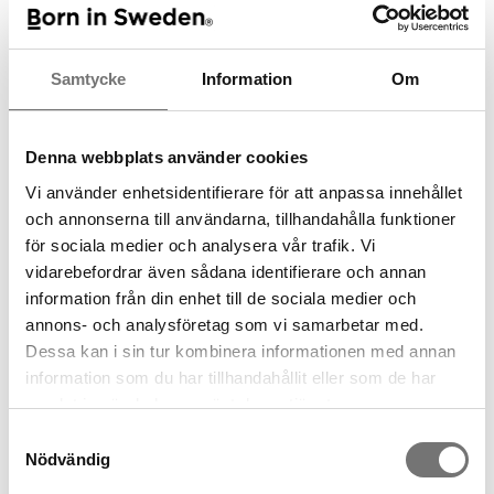
denna produkt
Samtycke
Information
Om
Denna webbplats använder cookies
Vi använder enhetsidentifierare för att anpassa innehållet
och annonserna till användarna, tillhandahålla funktioner
för sociala medier och analysera vår trafik. Vi
vidarebefordrar även sådana identifierare och annan
information från din enhet till de sociala medier och
annons- och analysföretag som vi samarbetar med.
Dream skärbräda
Potatisborste
Dessa kan i sin tur kombinera informationen med annan
information som du har tillhandahållit eller som de har
329 kr
229 kr
samlat in när du har använt deras tjänster.
Samtyckesval
Nödvändig