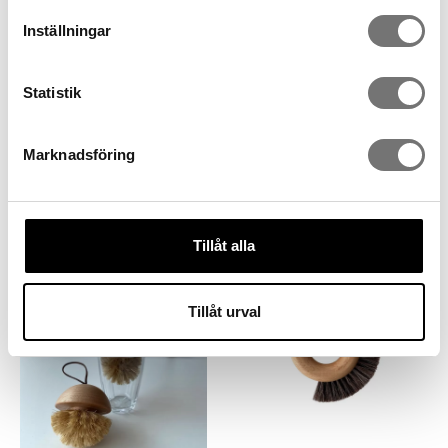
Inställningar
Statistik
Marknadsföring
Grytborste i trä och
Flaskborste i naturmaterial
kokosnötfiber
199 kr
249 kr
Tillåt alla
Tillåt urval