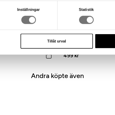
Inställningar
Statistik
Tillåt urval
sbestick i modern design
Hushållspappershållare
499 kr
Andra köpte även