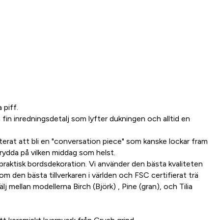
 piff.
fin inredningsdetalj som lyfter dukningen och alltid en
rat att bli en "conversation piece" som kanske lockar fram
krydda på vilken middag som helst.
ch praktisk bordsdekoration. Vi använder den bästa kvaliteten
m den bästa tillverkaren i världen och FSC certifierat trä
Välj mellan modellerna Birch (Björk) , Pine (gran), och Tilia