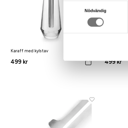
Samtyckesval
Nödvändig
Karaff med kylstav
LEAF sallad
499 kr
499 kr