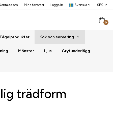
Kontakta oss
Mina favoriter
Logga in
0
Fågelprodukter
Kök och servering
ning
Mönster
Ljus
Grytunderlägg
lig trädform