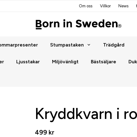
Om oss
Villkor
News
ommarpresenter
Stumpastaken
Trädgård
er
Ljusstakar
Miljövänligt
Bästsäljare
Duk
"
Kryddkvarn i ro
499 kr