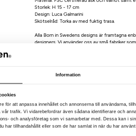
Material: FSC certifierad ask och valnöt samt e
Storlek: H 15 - 17 cm
Design: Luca Galmarini
Skötselråd: Torka av med fuktig trasa.
Alla Born in Swedens designs är framtagna en
designers. Vi använder oss av små fabriker som
är återvunna, eller enkelt kan återvinnas.
Information
ommenderade tillbehör till denna pro
cookies
e för att anpassa innehållet och annonserna till användarna, tillh
vår trafik. Vi vidarebefordrar även sådana identifierare och anna
nnons- och analysföretag som vi samarbetar med. Dessa kan i sin
har tillhandahållit eller som de har samlat in när du har använt 