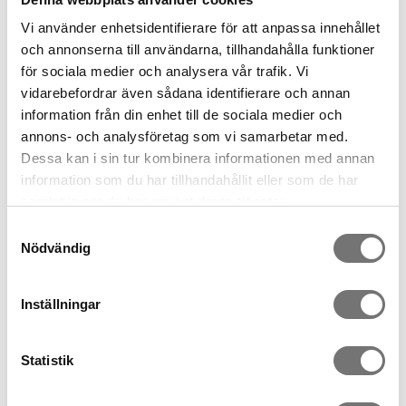
kombinera återvunnen kork från korkfabriken med återvunnen
Vi använder enhetsidentifierare för att anpassa innehållet
plast från sandaltillverkningen skapades ett helt nytt material:
och annonserna till användarna, tillhandahålla funktioner
✔ Böjligt & slitstarkt – Perfekt för daglig användning.
för sociala medier och analysera vår trafik. Vi
✔ Hållbart & miljövänligt – Tillverkat av 100 % återvunnet
vidarebefordrar även sådana identifierare och annan
material.
information från din enhet till de sociala medier och
✔ Stilrent & modernt – Svartvita mönster för en tidlös look.
annons- och analysföretag som vi samarbetar med.
Dessa kan i sin tur kombinera informationen med annan
Resultatet? Ett superläckert glasunderlägg med både stil och
substans – en perfekt detalj för det medvetna hemmet!
information som du har tillhandahållit eller som de har
samlat in när du har använt deras tjänster.
Gör ett smart och snyggt val – välj återvunna glasunderlägg
Samtyckesval
med stil. Kombinera gäran med matchande bordsunderlägg i
Nödvändig
samma mönster, eller varför inte en serveringsbricka?
Vi säljer underläggen i fyrpack.
Inställningar
Storlek:10 x 10 cm
Skötselråd: torka av med en fuktig trasa med lite diskmedel.
Statistik
Spara som favorit