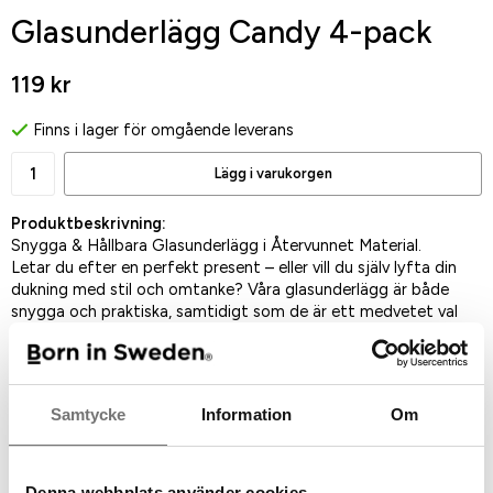
Glasunderlägg Candy 4-pack
119 kr
Finns i lager för omgående leverans
Lägg i varukorgen
Produktbeskrivning:
Snygga & Hållbara Glasunderlägg i Återvunnet Material.
Letar du efter en perfekt present – eller vill du själv lyfta din
dukning med stil och omtanke? Våra glasunderlägg är både
snygga och praktiska, samtidigt som de är ett medvetet val
för miljön. Glasunderlägg är en uppskattad inredningsdetalj
som passar alla hem, och med dessa kan du duka både stilfullt
och hållbart!
Samtycke
Information
Om
En historia om smart återvinning & kreativt samarbete
I Portugal ligger vår korkfabrik, och precis intill tillverkas
sandaler. Som vid all produktion uppstår spillmaterial – men här
såg man en möjlighet istället för ett problem! Genom att
Denna webbplats använder cookies