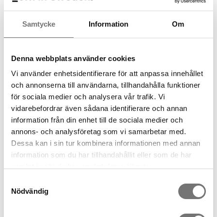
Samtycke
Information
Om
Spara som favorit
Denna webbplats använder cookies
Artikelnummer:
7340378
Vi använder enhetsidentifierare för att anpassa innehållet
och annonserna till användarna, tillhandahålla funktioner
Rekommenderade tillbehör till
för sociala medier och analysera vår trafik. Vi
vidarebefordrar även sådana identifierare och annan
denna produkt
information från din enhet till de sociala medier och
annons- och analysföretag som vi samarbetar med.
Dessa kan i sin tur kombinera informationen med annan
information som du har tillhandahållit eller som de har
samlat in när du har använt deras tjänster.
Samtyckesval
Nödvändig