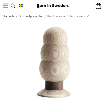
Startsida
/
Studentpresenter
/
Kryddkvarnar "Into the woods"