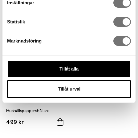
Inställningar
LEAF salladsbestick i modern
Karaff med kylstav
design
Statistik
499 kr
499 kr
Marknadsföring
Tillåt alla
Tillåt urval
Hushållspappershållare
499 kr