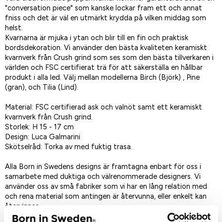
"conversation piece" som kanske lockar fram ett och annat
fniss och det är väl en utmärkt krydda på vilken middag som
helst.
Kvarnarna är mjuka i ytan och blir till en fin och praktisk
bordsdekoration. Vi använder den bästa kvaliteten keramiskt
kvarnverk från Crush grind som ses som den bästa tillverkaren i
världen och FSC certifierat trä för att säkerställa en hållbar
produkt i alla led. Välj mellan modellerna Birch (Björk) , Pine
(gran), och Tilia (Lind).
Material: FSC certifierad ask och valnöt samt ett keramiskt
kvarnverk från Crush grind.
Storlek: H 15 - 17 cm
Design: Luca Galmarini
Skötselråd: Torka av med fuktig trasa.
Alla Born in Swedens designs är framtagna enbart för oss i
samarbete med duktiga och välrenommerade designers. Vi
använder oss av små fabriker som vi har en lång relation med
och rena material som antingen är återvunna, eller enkelt kan
återvinnas.