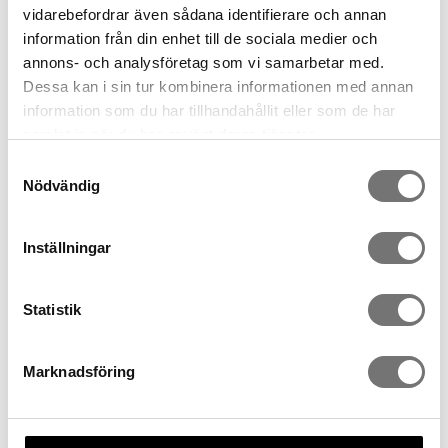
vidarebefordrar även sådana identifierare och annan
information från din enhet till de sociala medier och
annons- och analysföretag som vi samarbetar med.
Dessa kan i sin tur kombinera informationen med annan
information som du har tillhandahållit eller som de har
samlat in när du har använt deras tjänster.
Samtyckesval
Nödvändig
ROW vas två kamrar klar
ROW vas två kamrar grå
Inställningar
399 kr
499 kr
Statistik
Marknadsföring