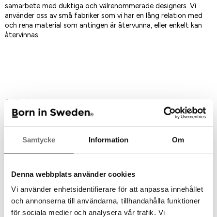
samarbete med duktiga och välrenommerade designers. Vi
använder oss av små fabriker som vi har en lång relation med
och rena material som antingen är återvunna, eller enkelt kan
återvinnas.
Spara som favorit
Artikelnummer:
7340433
Rekommenderade tillbehör till
Samtycke
Information
Om
denna produkt
Denna webbplats använder cookies
Vi använder enhetsidentifierare för att anpassa innehållet
och annonserna till användarna, tillhandahålla funktioner
för sociala medier och analysera vår trafik. Vi