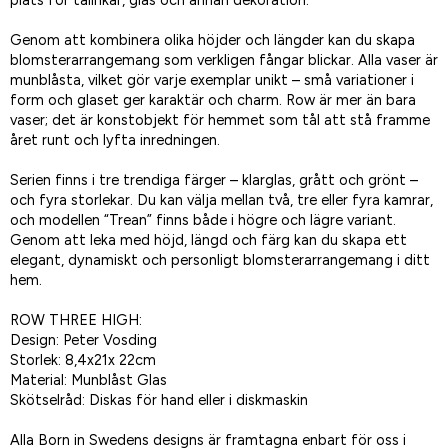
plats för tallrikar, glas och annan dekoration.
Genom att kombinera olika höjder och längder kan du skapa
blomsterarrangemang som verkligen fångar blickar. Alla vaser är
munblåsta, vilket gör varje exemplar unikt – små variationer i
form och glaset ger karaktär och charm. Row är mer än bara
vaser; det är konstobjekt för hemmet som tål att stå framme
året runt och lyfta inredningen.
Serien finns i tre trendiga färger – klarglas, grått och grönt –
och fyra storlekar. Du kan välja mellan två, tre eller fyra kamrar,
och modellen “Trean” finns både i högre och lägre variant.
Genom att leka med höjd, längd och färg kan du skapa ett
elegant, dynamiskt och personligt blomsterarrangemang i ditt
hem.
ROW THREE HIGH:
Design: Peter Vosding
Storlek: 8,4x21x 22cm
Material: Munblåst Glas
Skötselråd: Diskas för hand eller i diskmaskin
Alla Born in Swedens designs är framtagna enbart för oss i