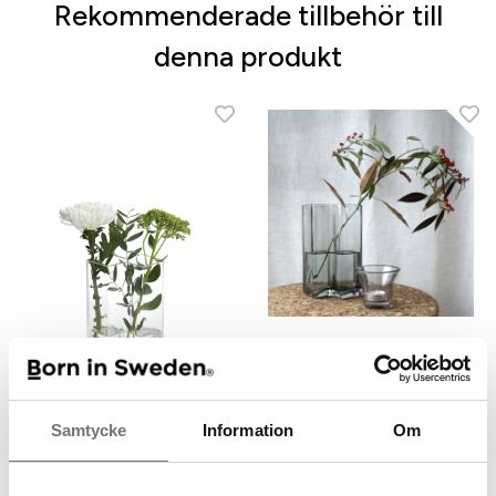
Rekommenderade tillbehör till
denna produkt
Samtycke
Information
Om
ROW vas två kamrar klar
ROW vas två kamrar grå
399 kr
499 kr