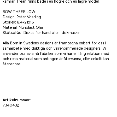
kamrar. Trean finns både i en högre och en lägre modell.
ROW THREE LOW:
Design: Peter Vosding
Storlek: 8,4x21x16
Material: Munblåst Glas
Skötselråd: Diskas för hand eller i diskmaskin
Alla Born in Swedens designs är framtagna enbart för oss i
samarbete med duktiga och välrenommerade designers. Vi
använder oss av små fabriker som vi har en lång relation med
och rena material som antingen är återvunna, eller enkelt kan
återvinnas.
Spara som favorit
Artikelnummer:
7340432