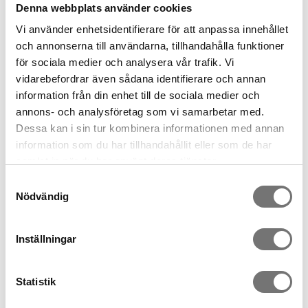
Denna webbplats använder cookies
Vi använder enhetsidentifierare för att anpassa innehållet
och annonserna till användarna, tillhandahålla funktioner
för sociala medier och analysera vår trafik. Vi
vidarebefordrar även sådana identifierare och annan
information från din enhet till de sociala medier och
annons- och analysföretag som vi samarbetar med.
Dessa kan i sin tur kombinera informationen med annan
information som du har tillhandahållit eller som de har
samlat in när du har använt deras tjänster.
Samtyckesval
Nödvändig
ROW vas två kamrar grön
ROW vas tre kamrar låg, grå
Inställningar
499 kr
549 kr
Statistik