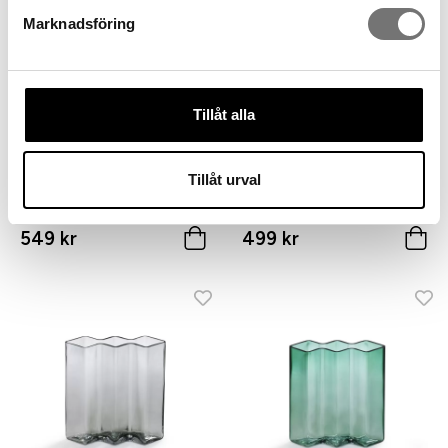
Marknadsföring
Tillåt alla
Tillåt urval
ROW vas tre kamrar hög,
ROW vas tre kamrar låg, grön
klarglas
549 kr
499 kr