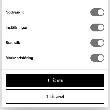
Samtyckesval
Nödvändig
Spara som favorit
Inställningar
Artikelnummer:
7340383-10-381
Statistik
Andra köpte även
Marknadsföring
Tillåt alla
Tillåt urval