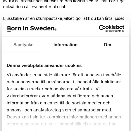
av 100% återvunnen aluminium och korkskålen är från Portugal,
också den i återvunnet material.
Ljusstaken är en stumpastake, vilket gör att du kan låta ljuset
brinna hela vägen ner. Rengör när det behövs i ugnen enligt
nedanstående anvisiningar.
Design: Jonas Torstensson
Samtycke
Information
Om
Storlek: 18x9x9
Skötselråd: Rå aluminium ska inte komma i kontakt med vatten,
då blir den fläckig. Rengöring sker bäst i ugn.
Denna webbplats använder cookies
Peta loss de lösa bitarna stearin utan att skrapa ytan. Sätt
Vi använder enhetsidentifierare för att anpassa innehållet
ugnen på 60 graderoch placera Stumpastaken upp - och - ner
och annonserna till användarna, tillhandahålla funktioner
på en ungsplåt täckt med bakplåtspapper. Höj upp ljusstaken
lite med tillexempel små bitar kork.
för sociala medier och analysera vår trafik. Vi
in i ugnen i ca 20 minuter. Då smälter stearinet ut och hamnar
vidarebefordrar även sådana identifierare och annan
på bakplåtspappret. Ta ut den ur ugnen med en grillvante (den
information från din enhet till de sociala medier och
blir varm) och torka av med hushållspapper. Ibland behöver man
annons- och analysföretag som vi samarbetar med.
upprepa proceduren en gång till.
Dessa kan i sin tur kombinera informationen med annan
De pulverlackade Stumpastakarna tål att stå ute under tak,
information som du har tillhandahållit eller som de har
men ska inte utsättas för för mycket väder och vind.
samlat in när du har använt deras tjänster.