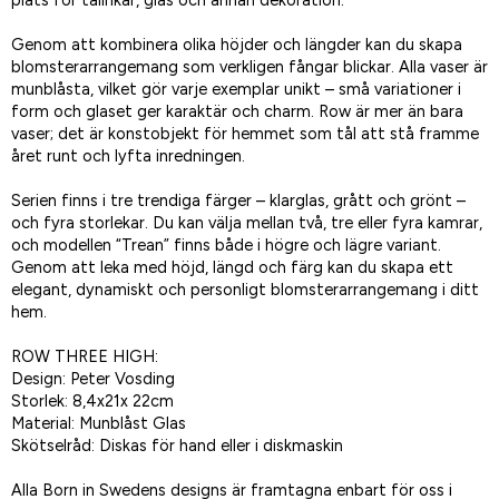
plats för tallrikar, glas och annan dekoration.
Genom att kombinera olika höjder och längder kan du skapa
blomsterarrangemang som verkligen fångar blickar. Alla vaser är
munblåsta, vilket gör varje exemplar unikt – små variationer i
form och glaset ger karaktär och charm. Row är mer än bara
vaser; det är konstobjekt för hemmet som tål att stå framme
året runt och lyfta inredningen.
Serien finns i tre trendiga färger – klarglas, grått och grönt –
och fyra storlekar. Du kan välja mellan två, tre eller fyra kamrar,
och modellen “Trean” finns både i högre och lägre variant.
Genom att leka med höjd, längd och färg kan du skapa ett
elegant, dynamiskt och personligt blomsterarrangemang i ditt
hem.
ROW THREE HIGH:
Design: Peter Vosding
Storlek: 8,4x21x 22cm
Material: Munblåst Glas
Skötselråd: Diskas för hand eller i diskmaskin
Alla Born in Swedens designs är framtagna enbart för oss i