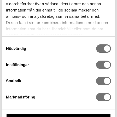
vidarebefordrar även sådana identifierare och annan
information från din enhet till de sociala medier och
annons- och analysföretag som vi samarbetar med.
Dessa kan i sin tur kombinera informationen med annan
information som du har tillhandahållit eller som de har
samlat in när du har använt deras tjänster.
Samtyckesval
Nödvändig
ROW vas två kamrar klar
ROW vas två kamrar grå
Inställningar
399 kr
499 kr
Statistik
Marknadsföring