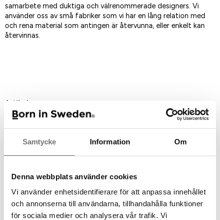
samarbete med duktiga och välrenommerade designers. Vi
använder oss av små fabriker som vi har en lång relation med
och rena material som antingen är återvunna, eller enkelt kan
återvinnas.
Spara som favorit
Artikelnummer:
7340433
Rekommenderade tillbehör till
Samtycke
Information
Om
denna produkt
Denna webbplats använder cookies
Vi använder enhetsidentifierare för att anpassa innehållet
och annonserna till användarna, tillhandahålla funktioner
för sociala medier och analysera vår trafik. Vi