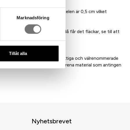
ggd form. Den lilla utskjutande delen är 0,5 cm vilket
Marknadsföring
xakt mått.
 Aluminium ska inte bli blött, då får det fläckar, se till att
Tillåt alla
bart för oss i samarbete med duktiga och välrenommerade
 vi har en lång relation med och rena material som antingen
Nyhetsbrevet