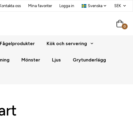
Kontakta oss
Mina favoriter
Logga in
0
Fågelprodukter
Kök och servering
ning
Mönster
Ljus
Grytunderlägg
art