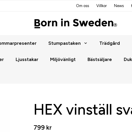
Om oss
Villkor
News
ommarpresenter
Stumpastaken
Trädgård
er
Ljusstakar
Miljövänligt
Bästsäljare
Duk
HEX vinställ sv
799 kr