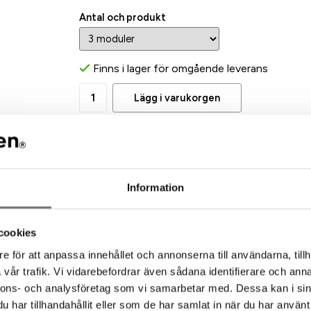
Antal och produkt
Finns i lager för omgående leverans
Lägg i varukorgen
Produktbeskrivning:
HEX vinställ kan bli till nästan vilken form du v
flaskförvaring, det blir till en skulptur och ett 
gör det stabilt och säkert. Formerna är tillverk
Information
ha det stående, eller hängande.
Vill du hänga ditt vinställ, behöver du köpa till
skåp och sedan glider vinställsmodulerna i. Ett s
cookies
Om man vill kan man till sitt hängande ställ köpa
e för att anpassa innehållet och annonserna till användarna, tillh
och praktisk väggdekoration. Tänk på att om du 
vår trafik. Vi vidarebefordrar även sådana identifierare och anna
utrymmen plats för flaskor.
nnons- och analysföretag som vi samarbetar med. Dessa kan i sin
har tillhandahållit eller som de har samlat in när du har använt 
HEX finns i färgerna, svart och bronze