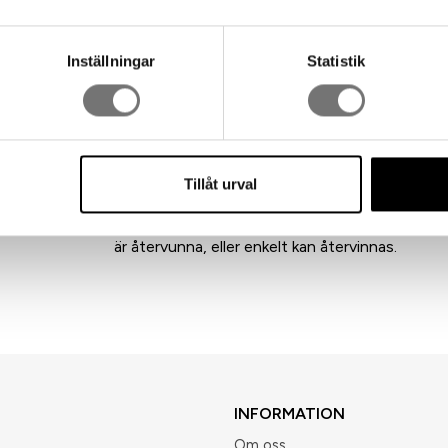
Storlek: varje modul är: 20 x 15 x 10 cm i ihopby
Inställningar
Statistik
behöver läggas på i slutet om man vill ha ett e
Material: Extruderad aluminium
Skötsleråd: Torka av med trasa och lite diskmedel.
torka av noga.
Design: Matz Borgström
Tillåt urval
Alla Born in Swedens designs är framtagna en
designers. Vi använder oss av små fabriker som
är återvunna, eller enkelt kan återvinnas.
INFORMATION
Om oss