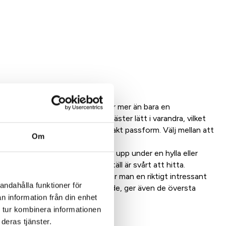
ill. Den här unika konstruktionen är mer än bara en
blickfång. Modulerna är lösa och fäster lätt i varandra, vilket
ade i extruderad aluminum för exakt passform. Välj mellan att
Om
 monteringsplattor. Detta skruvas upp under en hylla eller
nyggare och mer praktiskt vinställ är svårt att hitta.
 till glashängare och på så vis får man en riktigt intressant
andahålla funktioner för
väljer att ha ditt vinställ stående, ger även de översta
n information från din enhet
 tur kombinera informationen
deras tjänster.