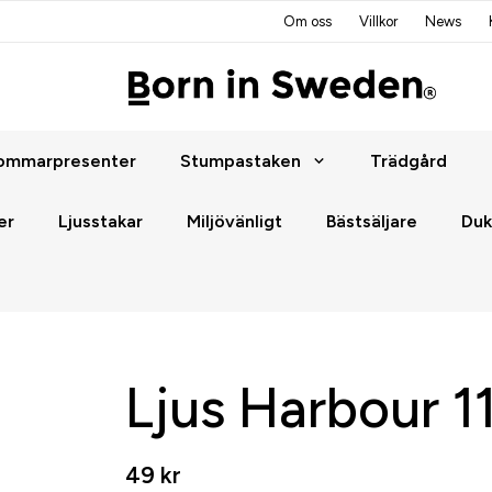
Om oss
Villkor
News
ommarpresenter
Stumpastaken
Trädgård
er
Ljusstakar
Miljövänligt
Bästsäljare
Duk
Ljus Harbour 1
49 kr