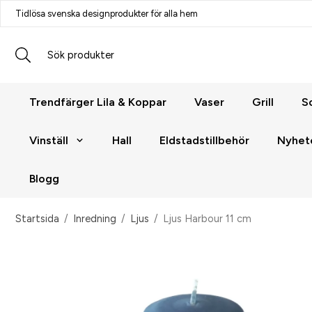
Tidlösa svenska designprodukter för alla hem
Trendfärger Lila & Koppar
Vaser
Grill
S
Vinställ
Hall
Eldstadstillbehör
Nyhet
Blogg
Startsida
/
Inredning
/
Ljus
/
Ljus Harbour 11 cm