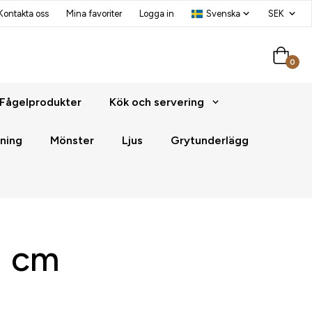
Kontakta oss
Mina favoriter
Logga in
0
Fågelprodukter
Kök och servering
ning
Mönster
Ljus
Grytunderlägg
1 cm