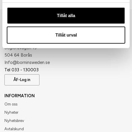
Tillåt alla
Tillåt urval
Born in Sweden AB
Segloravägen 19
504 64 Borås
​Info@borninsweden.se
Tel 033 - 130003
ÅF-Log in
INFORMATION
Om oss
Nyheter
Nyhetsbrev
Avtalskund