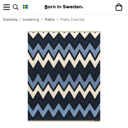
Startsida
/
Inredning
/
Mattor
/
Matta Zack blå