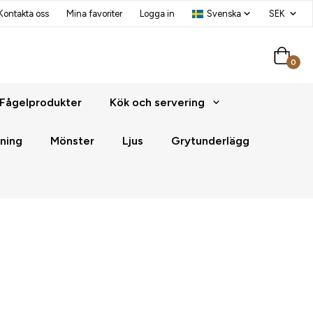
Kontakta oss
Mina favoriter
Logga in
0
Fågelprodukter
Kök och servering
ning
Mönster
Ljus
Grytunderlägg