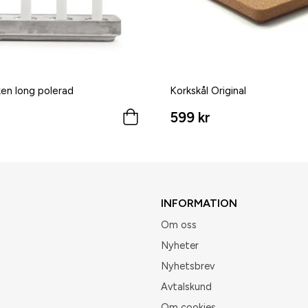
en long polerad
Korkskål Original
599 kr
INFORMATION
Om oss
Nyheter
Nyhetsbrev
Avtalskund
Om cookies