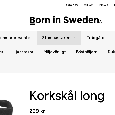
Om oss
Villkor
News
ommarpresenter
Stumpastaken
Trädgård
er
Ljusstakar
Miljövänligt
Bästsäljare
Duk
Korkskål long
299 kr