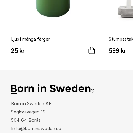
Ljus i många färger
Stumpastak
25 kr
599 kr
Born in Sweden AB
Segloravägen 19
504 64 Borås
​Info@borninsweden.se