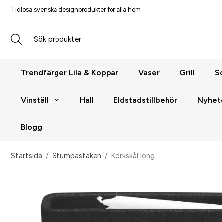
Tidlösa svenska designprodukter för alla hem
Trendfärger Lila & Koppar
Vaser
Grill
S
Vinställ
Hall
Eldstadstillbehör
Nyhet
Blogg
Startsida
/
Stumpastaken
/
Korkskål long