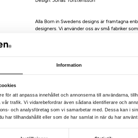
Design: Jonas Torstensson
Alla Born in Swedens designs är framtagna en
designers. Vi använder oss av små fabriker som
är återvunna, eller enkelt kan återvinnas.
ommenderade tillbehör till denna pro
Information
cookies
e för att anpassa innehållet och annonserna till användarna, tillh
vår trafik. Vi vidarebefordrar även sådana identifierare och anna
nnons- och analysföretag som vi samarbetar med. Dessa kan i sin
har tillhandahållit eller som de har samlat in när du har använt 