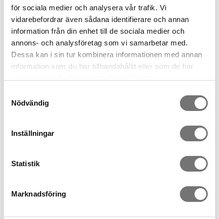
för sociala medier och analysera vår trafik. Vi
vidarebefordrar även sådana identifierare och annan
information från din enhet till de sociala medier och
annons- och analysföretag som vi samarbetar med.
Dessa kan i sin tur kombinera informationen med annan
information som du har tillhandahållit eller som de har
samlat in när du har använt deras tjänster.
Samtyckesval
Nödvändig
Disktrasa Helleborus röd
Bricka Helleborus röd
39 kr
699 kr
Inställningar
Statistik
Marknadsföring