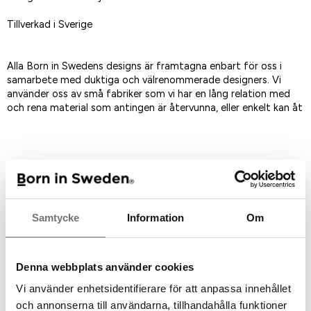
Tillverkad i Sverige
Alla Born in Swedens designs är framtagna enbart för oss i
samarbete med duktiga och välrenommerade designers. Vi
använder oss av små fabriker som vi har en lång relation med
och rena material som antingen är återvunna, eller enkelt kan åt
Spara som favorit
Artikelnummer:
7340457-3
Samtycke
Information
Om
Rekommenderade tillbehör till
Denna webbplats använder cookies
denna produkt
Vi använder enhetsidentifierare för att anpassa innehållet
och annonserna till användarna, tillhandahålla funktioner