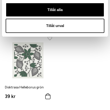
Tillåt alla
Bricka Helleborus grön
Bricka Helleborus grön/ vit
499 kr
499 kr
Tillåt urval
Disktrasa Helleborus grön
39 kr