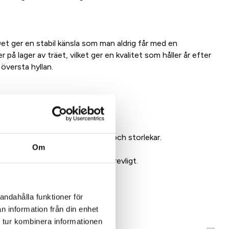
 Det ger en stabil känsla som man aldrig får med en
 på lager av träet, vilket ger en kvalitet som håller år efter
 översta hyllan.
 och brickan finns i flera färger och storlekar.
Om
och matcha ihop något riktigt trevligt.
andahålla funktioner för
dukt
n information från din enhet
 tur kombinera informationen