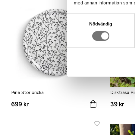
med annan information som du 
Samtyckesval
Nödvändig
Pine Stor bricka
Disktrasa P
699 kr
39 kr