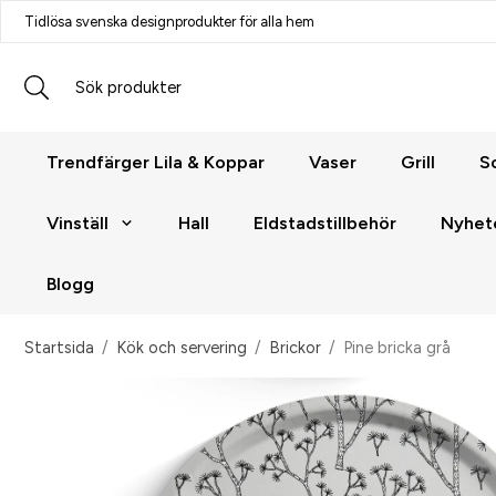
Tidlösa svenska designprodukter för alla hem
Trendfärger Lila & Koppar
Vaser
Grill
S
Vinställ
Hall
Eldstadstillbehör
Nyhet
Blogg
Startsida
/
Kök och servering
/
Brickor
/
Pine bricka grå