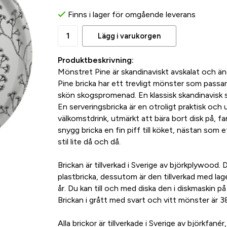
Finns i lager för omgående leverans
Lägg i varukorgen
Produktbeskrivning:
Mönstret Pine är skandinaviskt avskalat och änd
Pine bricka har ett trevligt mönster som passar
skön skogspromenad. En klassisk skandinavisk s
En serveringsbricka är en otroligt praktisk och
välkomstdrink, utmärkt att bära bort disk på, 
snygg bricka en fin piff till köket, nästan som 
stil lite då och då.
Brickan är tillverkad i Sverige av björkplywood.
plastbricka, dessutom är den tillverkad med lager
år. Du kan till och med diska den i diskmaskin på
Brickan i grått med svart och vitt mönster är 38
Alla brickor är tillverkade i Sverige av björkfanér,