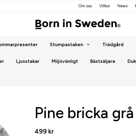
Om oss
Villkor
News
ommarpresenter
Stumpastaken
Trädgård
er
Ljusstakar
Miljövänligt
Bästsäljare
Duk
Pine bricka grå
499 kr