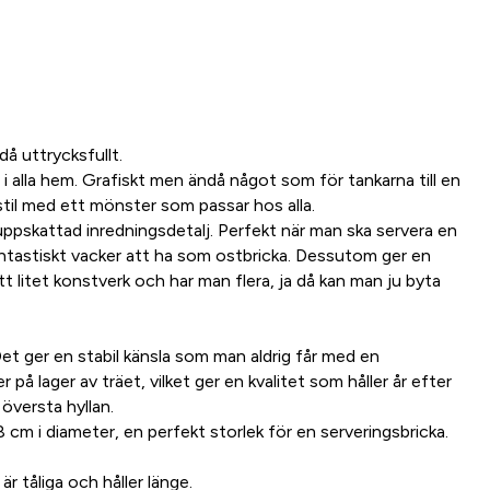
å uttrycksfullt.
 i alla hem. Grafiskt men ändå något som för tankarna till en
til med ett mönster som passar hos alla.
 uppskattad inredningsdetalj. Perfekt när man ska servera en
fantastiskt vacker att ha som ostbricka. Dessutom ger en
ett litet konstverk och har man flera, ja då kan man ju byta
 Det ger en stabil känsla som man aldrig får med en
 på lager av träet, vilket ger en kvalitet som håller år efter
 översta hyllan.
 cm i diameter, en perfekt storlek för en serveringsbricka.
 är tåliga och håller länge.