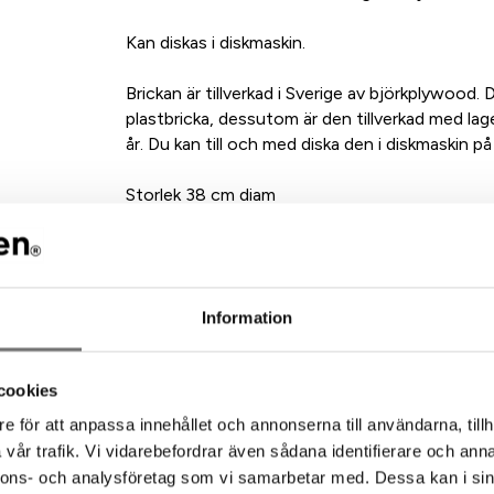
Kan diskas i diskmaskin.
Brickan är tillverkad i Sverige av björkplywood.
plastbricka, dessutom är den tillverkad med lager
år. Du kan till och med diska den i diskmaskin på
Storlek 38 cm diam
Design: Veronica Vejsholt
Kan diskas i diskmaskin
Mönstret Pine finns i ett flertal olika produkter
Information
Se gärna våra övriga produkter i mönstret Pine 
cookies
e för att anpassa innehållet och annonserna till användarna, tillh
ommenderade tillbehör till denna pro
vår trafik. Vi vidarebefordrar även sådana identifierare och anna
nnons- och analysföretag som vi samarbetar med. Dessa kan i sin