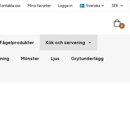
Kontakta oss
Mina favoriter
Logga in
0
Fågelprodukter
Kök och servering
ning
Mönster
Ljus
Grytunderlägg