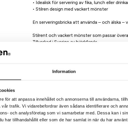
• Idealisk för servering av fika, lunch eller drinka
• Stilren design med vackert mönster
En serveringsbricka att använda – och älska – v
Stilrent och vackert mönster som passar överall
Tillverkad i Sverige av björkfanér.
Design: Veronica Vejsholt
Storlek 31 cm diam.
Kan diskas i diskmaskin
Information
cookies
ommenderade tillbehör till denna pro
e för att anpassa innehållet och annonserna till användarna, tillh
vår trafik. Vi vidarebefordrar även sådana identifierare och anna
nnons- och analysföretag som vi samarbetar med. Dessa kan i sin
har tillhandahållit eller som de har samlat in när du har använt 