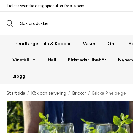
Tidlösa svenska designprodukter för alla hem
Trendfärger Lila & Koppar
Vaser
Grill
S
Vinställ
Hall
Eldstadstillbehör
Nyhet
Blogg
Startsida
/
Kök och servering
/
Brickor
/
Bricka Pine beige