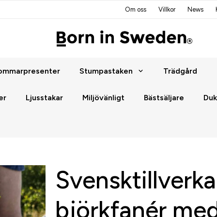
Om oss
Villkor
News
ommarpresenter
Stumpastaken
Trädgård
er
Ljusstakar
Miljövänligt
Bästsäljare
Duk
Svensktillverka
björkfanér me