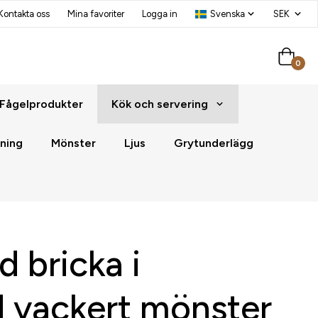
Kontakta oss
Mina favoriter
Logga in
0
Fågelprodukter
Kök och servering
ning
Mönster
Ljus
Grytunderlägg
d bricka i
d vackert mönster