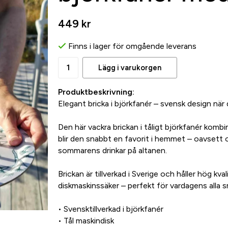
449 kr
Finns i lager för omgående leverans
Lägg i varukorgen
Produktbeskrivning:
Elegant bricka i björkfanér – svensk design när
Den här vackra brickan i tåligt björkfanér kombi
blir den snabbt en favorit i hemmet – oavsett 
sommarens drinkar på altanen.
Brickan är tillverkad i Sverige och håller hög kv
diskmaskinssäker – perfekt för vardagens alla sm
• Svensktillverkad i björkfanér
• Tål maskindisk