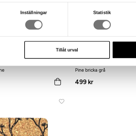
Inställningar
Statistik
Tillåt urval
ine
Pine bricka grå
499 kr