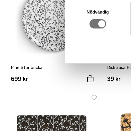
Samtyckesval
Nödvändig
Pine Stor bricka
Disktrasa P
699 kr
39 kr