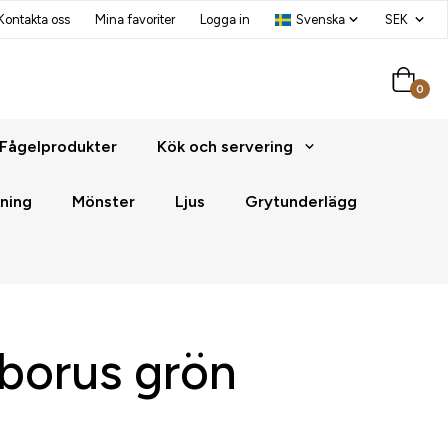
Kontakta oss
Mina favoriter
Logga in
0
Fågelprodukter
Kök och servering
ning
Mönster
Ljus
Grytunderlägg
eborus grön