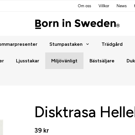
Om oss
Villkor
News
ommarpresenter
Stumpastaken
Trädgård
er
Ljusstakar
Miljövänligt
Bästsäljare
Duk
Disktrasa Hell
39 kr