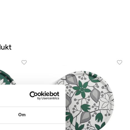
dukt
Om