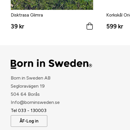
Disktrasa Glimra
Korkskål Ori
39 kr
599 kr
Born in Sweden AB
Segloravägen 19
504 64 Borås
​Info@borninsweden.se
Tel 033 - 130003
ÅF-Log in