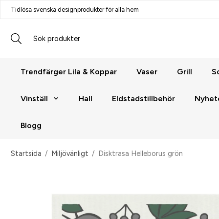
Tidlösa svenska designprodukter för alla hem
Trendfärger Lila & Koppar
Vaser
Grill
S
Vinställ
Hall
Eldstadstillbehör
Nyhet
Blogg
Startsida
/
Miljövänligt
/
Disktrasa Helleborus grön