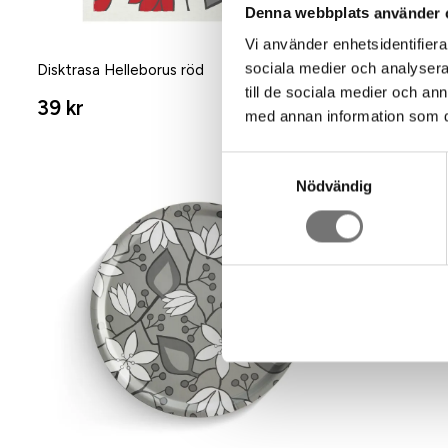
Denna webbplats använder 
Vi använder enhetsidentifierar
sociala medier och analysera 
Disktrasa Helleborus röd
Bricka Hell
till de sociala medier och a
39 kr
699 kr
med annan information som du 
Samtyckesval
Nödvändig