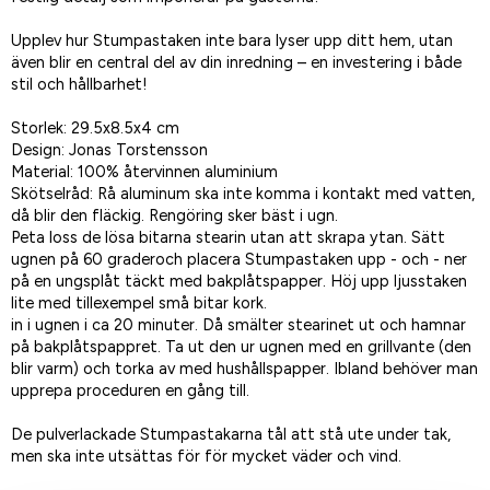
Upplev hur Stumpastaken inte bara lyser upp ditt hem, utan
även blir en central del av din inredning – en investering i både
stil och hållbarhet!
Storlek: 29.5x8.5x4 cm
Design: Jonas Torstensson
Material: 100% återvinnen aluminium
Skötselråd: Rå aluminum ska inte komma i kontakt med vatten,
då blir den fläckig. Rengöring sker bäst i ugn.
Peta loss de lösa bitarna stearin utan att skrapa ytan. Sätt
ugnen på 60 graderoch placera Stumpastaken upp - och - ner
på en ungsplåt täckt med bakplåtspapper. Höj upp ljusstaken
lite med tillexempel små bitar kork.
in i ugnen i ca 20 minuter. Då smälter stearinet ut och hamnar
på bakplåtspappret. Ta ut den ur ugnen med en grillvante (den
blir varm) och torka av med hushållspapper. Ibland behöver man
upprepa proceduren en gång till.
De pulverlackade Stumpastakarna tål att stå ute under tak,
men ska inte utsättas för för mycket väder och vind.