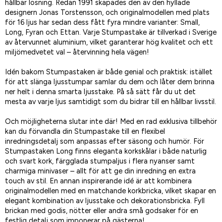
hållbar lösning. Redan 1991 skapades den av den hyllade
designern Jonas Torstensson, och originalmodellen med plats
för 16 ljus har sedan dess fått fyra mindre varianter: Small,
Long, Fyran och Ettan. Varje Stumpastake är tillverkad i Sverige
av återvunnet aluminium, vilket garanterar hög kvalitet och ett
miljömedvetet val – återvinning hela vägen!
Idén bakom Stumpastaken är både genial och praktisk: istället
för att slänga ljusstumpar samlar du dem och låter dem brinna
ner helt i denna smarta ljusstake. På så sätt får du ut det
mesta av varje ljus samtidigt som du bidrar till en hållbar livsstil.
Och möjligheterna slutar inte där! Med en rad exklusiva tillbehör
kan du förvandla din Stumpastake till en flexibel
inredningsdetalj som anpassas efter säsong och humör. För
Stumpastaken Long finns eleganta korkskålar i både naturlig
och svart kork, färgglada stumpaljus i flera nyanser samt
charmiga minivaser – allt för att ge din inredning en extra
touch av stil. En annan inspirerande idé är att kombinera
originalmodellen med en matchande korkbricka, vilket skapar en
elegant kombination av ljusstake och dekorationsbricka. Fyll
brickan med godis, nötter eller andra små godsaker för en
festlig detalj som imponerar på gästerna!