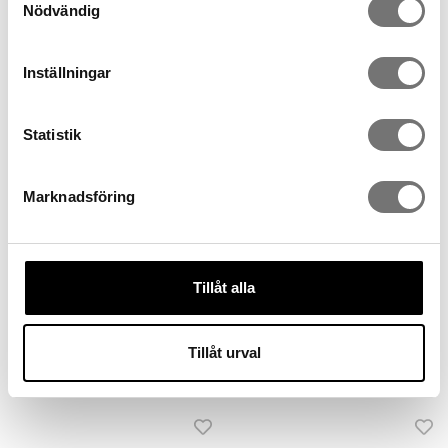
Nödvändig
Rekommenderade tillbehör till
denna produkt
Inställningar
Statistik
Marknadsföring
Tillåt alla
4-pack Mini vaser till
Korkskål Original
Stumpastaken
Tillåt urval
599 kr
399 kr