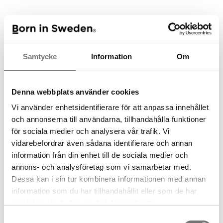
https://www.flipsnack.com/borninsweden/stumpastaken-
informationsbroschyr-2022-a4-svenska-m-nronze.html
https://www.youtube.com/shorts/TDTxoJ0wx1E
Samtycke
Information
Om
Denna webbplats använder cookies
Vi använder enhetsidentifierare för att anpassa innehållet
och annonserna till användarna, tillhandahålla funktioner
för sociala medier och analysera vår trafik. Vi
vidarebefordrar även sådana identifierare och annan
information från din enhet till de sociala medier och
Spara som favorit
annons- och analysföretag som vi samarbetar med.
Dessa kan i sin tur kombinera informationen med annan
information som du har tillhandahållit eller som de har
Artikelnummer:
samlat in när du har använt deras tjänster.
7340175-9M
Samtyckesval