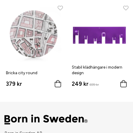
Stabil klädhängare i modern
Bricka city round
design
379 kr
249 kr
699 kr