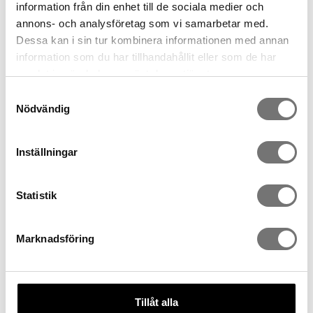
information från din enhet till de sociala medier och
annons- och analysföretag som vi samarbetar med.
Dessa kan i sin tur kombinera informationen med annan
information som du har tillhandahållit eller som de har
samlat in när du har använt deras tjänster.
Samtyckesval
Nödvändig
Kuddfodral Archipelago
Kuddfodral Countryside
199 kr
199 kr
Inställningar
Statistik
Marknadsföring
Tillåt alla