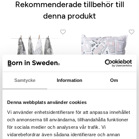
Rekommenderade tillbehör till
denna produkt
Samtycke
Information
Om
Kökshandduk - "Sverige från
ovan"
Kuddfodral City
Denna webbplats använder cookies
99 kr
199 kr
Vi använder enhetsidentifierare för att anpassa innehållet
och annonserna till användarna, tillhandahålla funktioner
för sociala medier och analysera vår trafik. Vi
vidarebefordrar även sådana identifierare och annan