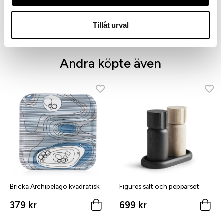
Bordsunderlägg dubbelsidigt
Bordsunderlägg, dubbelsidigt
129 kr
Tillåt urval
129 kr
Andra köpte även
Bricka Archipelago kvadratisk
Figures salt och pepparset
379 kr
699 kr