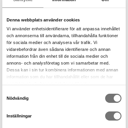
Denna webbplats använder cookies
Vi använder enhetsidentifierare för att anpassa innehållet
och annonserna till användarna, tillhandahålla funktioner
för sociala medier och analysera vår trafik. Vi
vidarebefordrar även sådana identifierare och annan
LUMI Ljusstake
LUMI Ljusstake grå
information från din enhet till de sociala medier och
149 kr
149 kr
annons- och analysföretag som vi samarbetar med.
Dessa kan i sin tur kombinera informationen med annan
information som du har tillhandahållit eller som de har
samlat in när du har använt deras tjänster.
Samtyckesval
Nödvändig
Inställningar