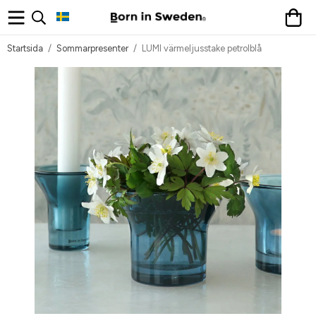
Startsida
/
Sommarpresenter
/
LUMI värmeljusstake petrolblå