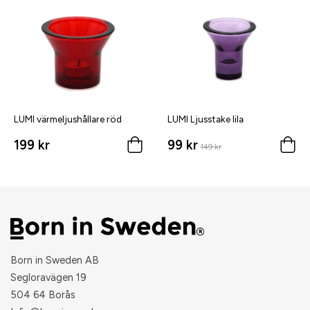
LUMI värmeljushållare röd
LUMI Ljusstake lila
199 kr
99 kr
149 kr
Born in Sweden AB
Segloravägen 19
504 64 Borås