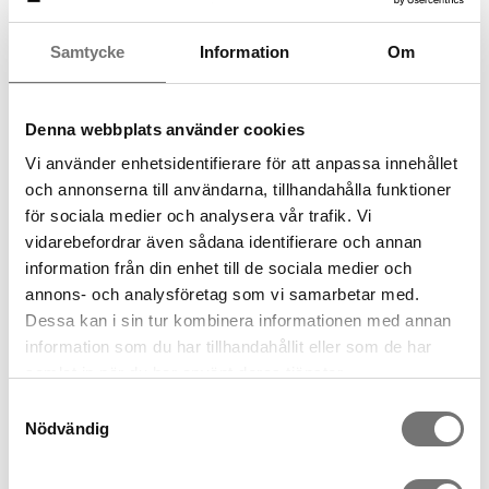
Samtycke
Information
Om
Artikelnummer:
7340411-09B
Denna webbplats använder cookies
Andra köpte även
Vi använder enhetsidentifierare för att anpassa innehållet
och annonserna till användarna, tillhandahålla funktioner
för sociala medier och analysera vår trafik. Vi
vidarebefordrar även sådana identifierare och annan
information från din enhet till de sociala medier och
annons- och analysföretag som vi samarbetar med.
Dessa kan i sin tur kombinera informationen med annan
information som du har tillhandahållit eller som de har
samlat in när du har använt deras tjänster.
Samtyckesval
Nödvändig
Adventspaket med fyra röda
Adventspaket med fyra vita
ljus
ljus