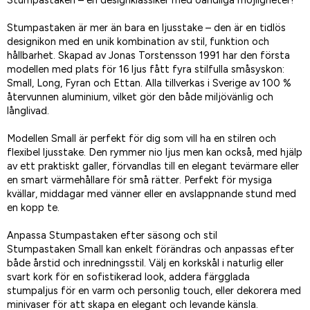
Stumpastaken – en designklassiker med oändliga möjligheter!
Stumpastaken är mer än bara en ljusstake – den är en tidlös
designikon med en unik kombination av stil, funktion och
hållbarhet. Skapad av Jonas Torstensson 1991 har den första
modellen med plats för 16 ljus fått fyra stilfulla småsyskon:
Small, Long, Fyran och Ettan. Alla tillverkas i Sverige av 100 %
återvunnen aluminium, vilket gör den både miljövänlig och
långlivad.
Modellen Small är perfekt för dig som vill ha en stilren och
flexibel ljusstake. Den rymmer nio ljus men kan också, med hjälp
av ett praktiskt galler, förvandlas till en elegant tevärmare eller
en smart värmehållare för små rätter. Perfekt för mysiga
kvällar, middagar med vänner eller en avslappnande stund med
en kopp te.
Anpassa Stumpastaken efter säsong och stil
Stumpastaken Small kan enkelt förändras och anpassas efter
både årstid och inredningsstil. Välj en korkskål i naturlig eller
svart kork för en sofistikerad look, addera färgglada
stumpaljus för en varm och personlig touch, eller dekorera med
minivaser för att skapa en elegant och levande känsla.