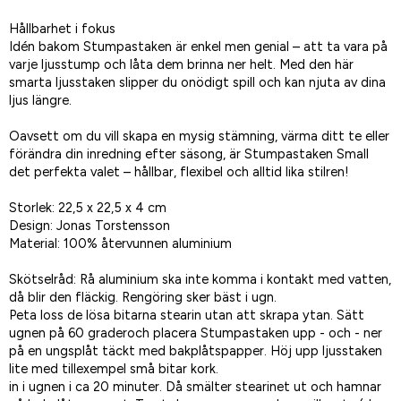
Hållbarhet i fokus
Idén bakom Stumpastaken är enkel men genial – att ta vara på
varje ljusstump och låta dem brinna ner helt. Med den här
smarta ljusstaken slipper du onödigt spill och kan njuta av dina
ljus längre.
Oavsett om du vill skapa en mysig stämning, värma ditt te eller
förändra din inredning efter säsong, är Stumpastaken Small
det perfekta valet – hållbar, flexibel och alltid lika stilren!
Storlek: 22,5 x 22,5 x 4 cm
Design: Jonas Torstensson
Material: 100% återvunnen aluminium
Skötselråd: Rå aluminium ska inte komma i kontakt med vatten,
då blir den fläckig. Rengöring sker bäst i ugn.
Peta loss de lösa bitarna stearin utan att skrapa ytan. Sätt
ugnen på 60 graderoch placera Stumpastaken upp - och - ner
på en ungsplåt täckt med bakplåtspapper. Höj upp ljusstaken
lite med tillexempel små bitar kork.
in i ugnen i ca 20 minuter. Då smälter stearinet ut och hamnar