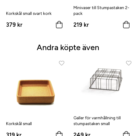
Minivaser till Stumpastaken 2-
Korkskål small svart kork
pack
379 kr
219 kr
Andra köpte även
Galler för varmhållning till
Korkskål small
stumpastaken small
319 kr
249 kr