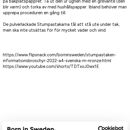
på bakplåtspappret. Ta ut den ur ugnen med en grillvante (den
blir varm) och torka av med hushållspapper. Ibland behöver man
upprepa proceduren en gång till.
De pulverlackade Stumpastakarna tål att stå ute under tak,
men ska inte utsättas för för mycket väder och vind.
https://www.flipsnack.com/borninsweden/stumpastaken-
informationsbroschyr-2022-a4-svenska-m-nronze.html
https://www.youtube.com/shorts/TDTxoJ0wx1E