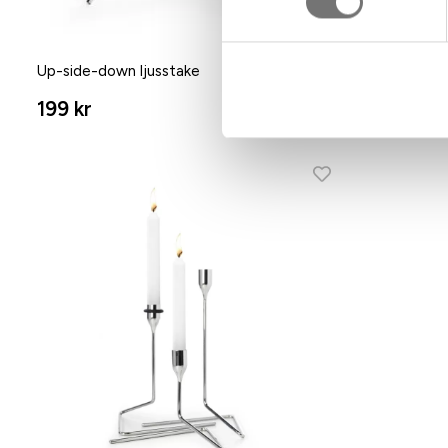
Up-side-down ljusstake
Sphere vas 
199 kr
399 kr
499