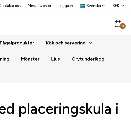
Kontakta oss
Mina favoriter
Logga in
0
Fågelprodukter
Kök och servering
ning
Mönster
Ljus
Grytunderlägg
d placeringskula i