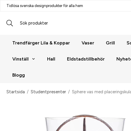
Tidlösa svenska designprodukter för alla hem
Trendfärger Lila & Koppar
Vaser
Grill
S
Vinställ
Hall
Eldstadstillbehör
Nyhet
Blogg
Startsida
/
Studentpresenter
/
Sphere vas med placeringsku