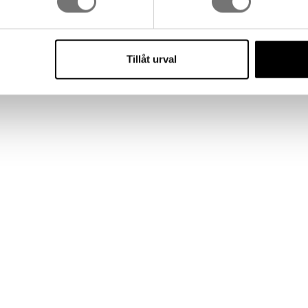
med placeringskula small
Sphere vase Large
Tillåt urval
720 kr
 kr
899 kr