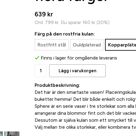
639 kr
Ord.
799 kr
. Du sparar
160 kr
(
20
%)
Färg på den rostfria kulan:
Rostfritt stål
Guldpläterad
Kopparplät
Finns i lager för omgående leverans
Lägg i varukorgen
Produktbeskrivning:
Det här är den smartaste vasen! Placeringskul
buketter hemma! Det blir både enkelt och rolig
Sphere är en serie vaser i tre storlekar som alla 
arrangerar dina blommor fint och det blir vacker
Dessutom är själva kulan som ett smycket till 
Välj mellan tre olika storlekar, eller kombinera tv