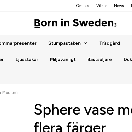
Om oss
Villkor
News
ommarpresenter
Stumpastaken
Trädgård
er
Ljusstakar
Miljövänligt
Bästsäljare
Duk
la Medium
Sphere vase me
flera färger