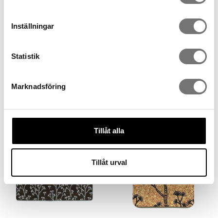
Inställningar
Statistik
Pine bricka grå
Bricka Pine grön
Marknadsföring
499 kr
499 kr
Tillåt alla
Tillåt urval