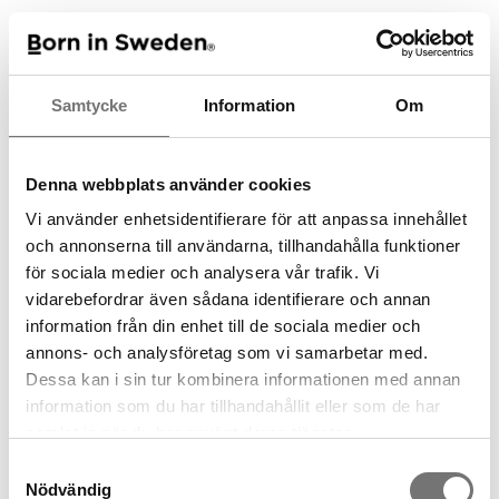
Rekommenderade tillbehör till
denna produkt
Samtycke
Information
Om
Denna webbplats använder cookies
Vi använder enhetsidentifierare för att anpassa innehållet
och annonserna till användarna, tillhandahålla funktioner
för sociala medier och analysera vår trafik. Vi
vidarebefordrar även sådana identifierare och annan
information från din enhet till de sociala medier och
annons- och analysföretag som vi samarbetar med.
Pine Stor bricka
Disktrasa Pine
Dessa kan i sin tur kombinera informationen med annan
699 kr
39 kr
information som du har tillhandahållit eller som de har
samlat in när du har använt deras tjänster.
Samtyckesval
Nödvändig